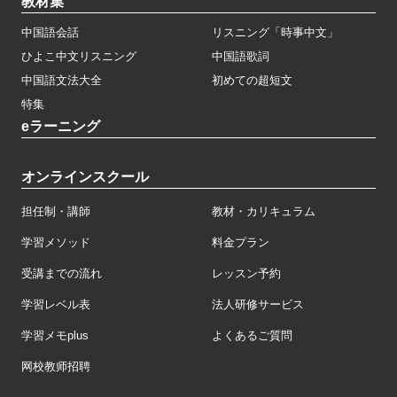
教材集
中国語会話
リスニング「時事中文」
ひよこ中文リスニング
中国語歌詞
中国語文法大全
初めての超短文
特集
eラーニング
オンラインスクール
担任制・講師
教材・カリキュラム
学習メソッド
料金プラン
受講までの流れ
レッスン予約
学習レベル表
法人研修サービス
学習メモplus
よくあるご質問
网校教师招聘