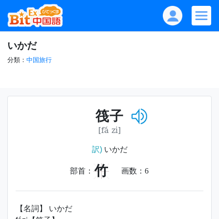
いかだ
分類：
中国旅行
筏子
[fá zi]
訳)
いかだ
竹
部首：
画数：
6
【名詞】 いかだ