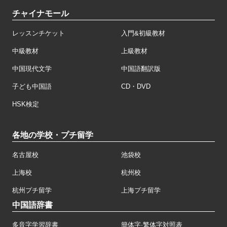
チャイナモール
レッスンチケット
入門&初級教材
中級教材
上級教材
中国現代文学
中国語翻訳版
子ども中国語
CD・DVD
HSK検定
各地の学校・プチ留学
名古屋校
池袋校
上海校
杭州校
杭州プチ留学
上海プチ留学
中国語辞書
多音字学習辞書
簡体字·繁体字対照表