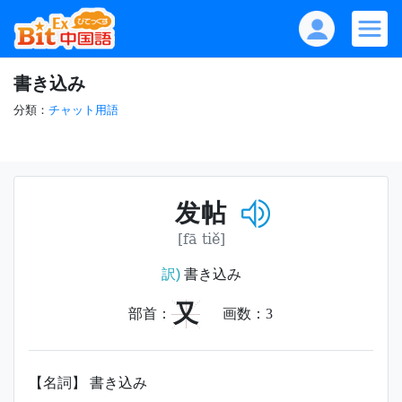
書き込み
分類：
チャット用語
发帖
[fā tiě]
訳)
書き込み
又
部首：
画数：
3
【名詞】 書き込み