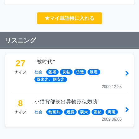
★マイ単語帳に入れる
リスニング
27
“被时代”
社会
ナイス
签署
发帖
仿造
淡定
既来之、则安之
2009.12.25
8
小猫背部长出异物形似翅膀
社会
ナイス
动画片
翅膀
硕大
发帖
寓意
2009.06.05