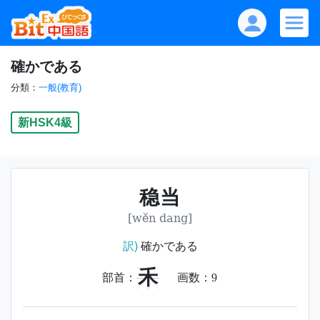
確かである
分類：
一般(教育)
新HSK4級
稳当
[wěn dang]
訳)
確かである
禾
部首：
画数：
9