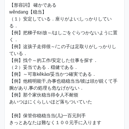
【形容詞】 確かである
wěndang【稳当】
（１）安定している．座りがよい;しっかりしてい
る．
【例】把梯子tīzi放～/はしごをぐらつかないように置
く．
【例】这孩子走得很～/この子は足取りがしっかりし
ている．
【例】找个～的工作/安定した仕事を探す．
（２）妥当である．穏健である．
【例】～可靠kěkào/妥当かつ確実である．
【例】他精明能干,办事也稳稳当当/彼は頭が鋭くて手
腕があり,事の処理も危なげがない．
【例】那个家伙稳当得令人不耐烦
あいつはにくらしいほど落ちついていた
【例】保管你稳稳当当(儿)一百元到手
きっとあなたは難なく１００元手に入ります