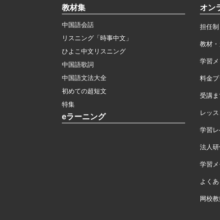
教材集
オン
中国語会話
担任制
リスニング「時事中文」
教材・
ひよこ中文リスニング
学習メ
中国語歌詞
中国語文法大全
料金プ
初めての超短文
受講ま
特集
レッス
eラーニング
学習レ
法人研
学習メモ
よくあ
网校教