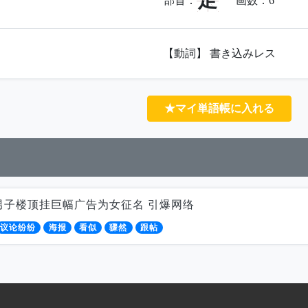
足
部首：
画数：
6
【動詞】 書き込みレス
★マイ単語帳に入れる
男子楼顶挂巨幅广告为女征名 引爆网络
议论纷纷
海报
看似
骤然
跟帖