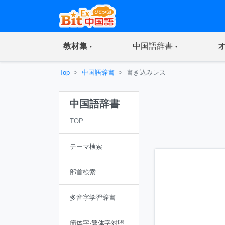
(current)
(current)
教材集
中国語辞書
Top
中国語辞書
書き込みレス
中国語辞書
TOP
テーマ検索
部首検索
多音字学習辞書
簡体字·繁体字対照