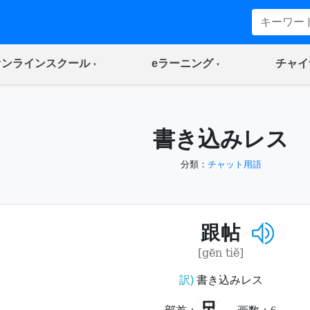
(current)
(current)
オンラインスクール
eラーニング
チャイ
書き込みレス
分類：
チャット用語
跟帖
[gēn tiě]
訳)
書き込みレス