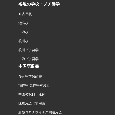
各地の学校・プチ留学
名古屋校
池袋校
上海校
杭州校
杭州プチ留学
上海プチ留学
中国語辞書
多音字学習辞書
簡体字·繁体字対照表
中国の祝日・連休
医療用語（常用編）
新型コロナウイルス関連用語