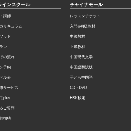
ラインスクール
チャイナモール
・講師
レッスンチケット
カリキュラム
入門&初級教材
ソッド
中級教材
ラン
上級教材
での流れ
中国現代文学
ン予約
中国語翻訳版
ベル表
子ども中国語
修サービス
CD・DVD
plus
HSK検定
るご質問
师招聘