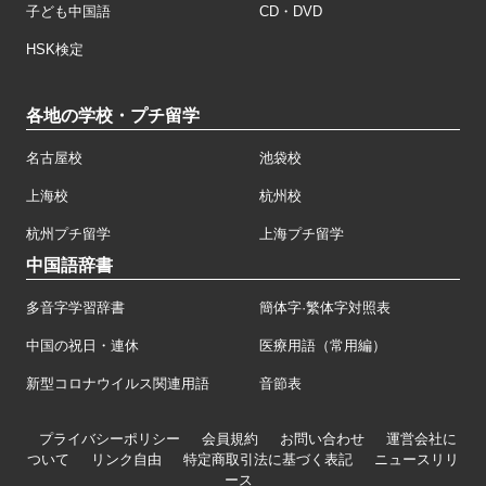
子ども中国語
CD・DVD
HSK検定
各地の学校・プチ留学
名古屋校
池袋校
上海校
杭州校
杭州プチ留学
上海プチ留学
中国語辞書
多音字学習辞書
簡体字·繁体字対照表
中国の祝日・連休
医療用語（常用編）
新型コロナウイルス関連用語
音節表
プライバシーポリシー
会員規約
お問い合わせ
運営会社に
ついて
リンク自由
特定商取引法に基づく表記
ニュースリリ
ース