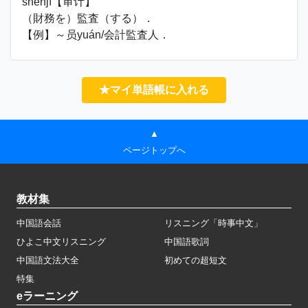
shěnjì【审计】
（財務を）監査（する）．
【例】～员yuán/会計監査人．
★マイ単語帳に入れる
▲
ページトップへ
教材集
中国語会話
リスニング「時事中文」
ひよこ中文リスニング
中国語歌詞
中国語文法大全
初めての超短文
特集
eラーニング