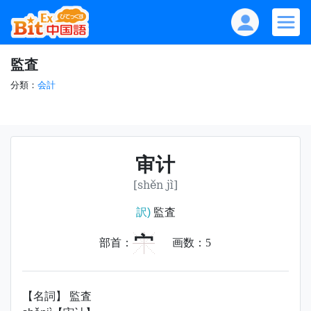
監査
分類：
会計
审计
[shěn jì]
訳)
監査
宀
部首：
画数：
5
【名詞】 監査