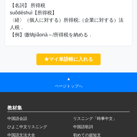
【名詞】 所得税
suǒdéshuì【所得税】
〈経〉（個人に対する）所得税;（企業に対する）法
人税．
【例】缴纳jiǎonà～/所得税を納める．
★マイ単語帳に入れる
▲
ページトップへ
教材集
中国語会話
リスニング「時事中文」
ひよこ中文リスニング
中国語歌詞
中国語文法大全
初めての超短文