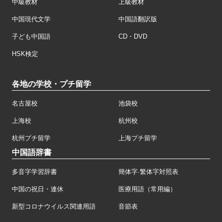
中級教材
上級教材
中国現代文学
中国語翻訳版
子ども中国語
CD・DVD
HSK検定
各地の学校・プチ留学
名古屋校
池袋校
上海校
杭州校
杭州プチ留学
上海プチ留学
中国語辞書
多音字学習辞書
簡体字·繁体字対照表
中国の祝日・連休
医療用語（常用編）
新型コロナウイルス関連用語
音節表