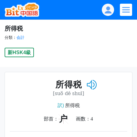
所得税
分類：
会計
新HSK4級
所得税
[suǒ dé shuì]
訳)
所得税
户
部首：
画数：
4