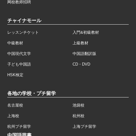
网校教师招聘
チャイナモール
レッスンチケット
入門&初級教材
中級教材
上級教材
中国現代文学
中国語翻訳版
子ども中国語
CD・DVD
HSK検定
各地の学校・プチ留学
名古屋校
池袋校
上海校
杭州校
杭州プチ留学
上海プチ留学
中国語辞書