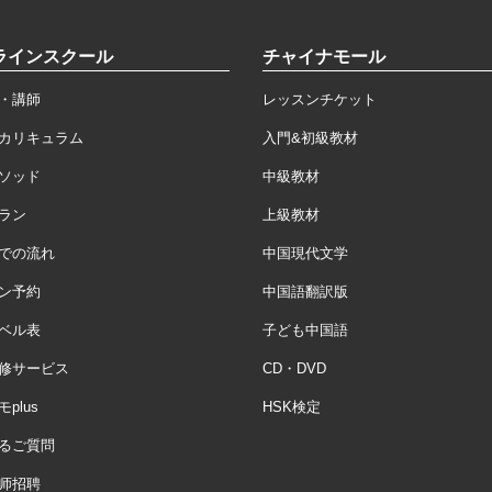
ラインスクール
チャイナモール
・講師
レッスンチケット
カリキュラム
入門&初級教材
ソッド
中級教材
ラン
上級教材
での流れ
中国現代文学
ン予約
中国語翻訳版
ベル表
子ども中国語
修サービス
CD・DVD
plus
HSK検定
るご質問
师招聘