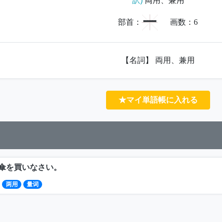
訳)
両用、兼用
一
部首：
画数：
6
【名詞】 両用、兼用
★マイ単語帳に入れる
傘を買いなさい。
两用
量词