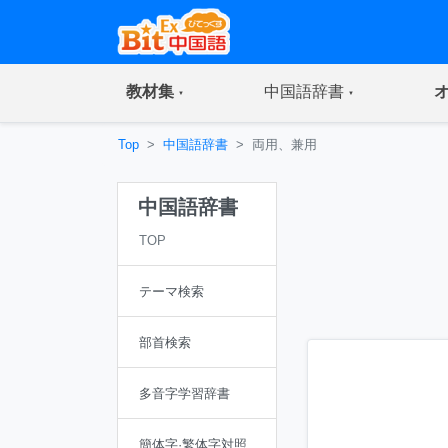
(current)
(current)
教材集
中国語辞書
Top
中国語辞書
両用、兼用
中国語辞書
TOP
テーマ検索
部首検索
多音字学習辞書
簡体字·繁体字対照