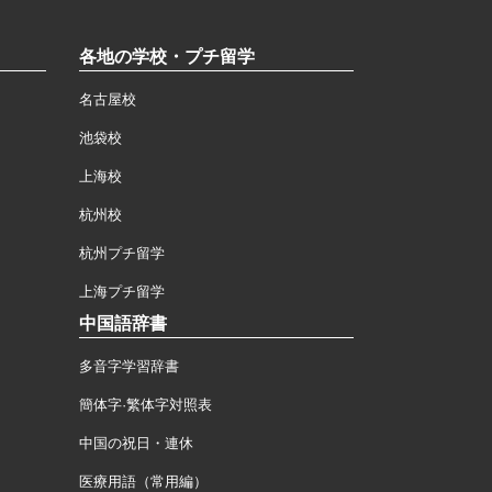
各地の学校・プチ留学
名古屋校
池袋校
上海校
杭州校
杭州プチ留学
上海プチ留学
中国語辞書
多音字学習辞書
簡体字·繁体字対照表
中国の祝日・連休
医療用語（常用編）