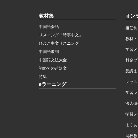
教材集
オン
中国語会話
担任制
リスニング「時事中文」
教材・
ひよこ中文リスニング
学習メ
中国語歌詞
中国語文法大全
料金プ
初めての超短文
受講ま
特集
レッス
eラーニング
学習レ
法人研
学習メモ
よくあ
网校教