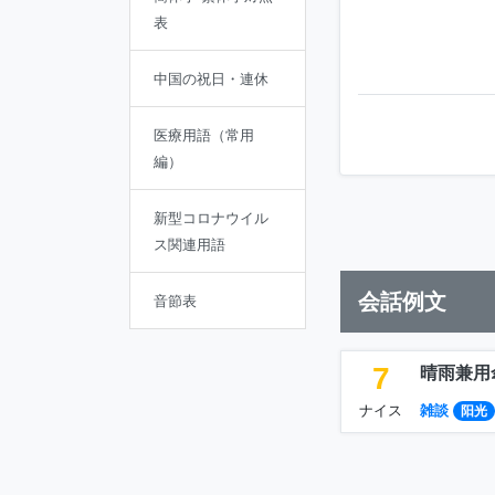
表
中国の祝日・連休
医療用語（常用
編）
新型コロナウイル
ス関連用語
会話例文
音節表
7
晴雨兼用
ナイス
雑談
阳光