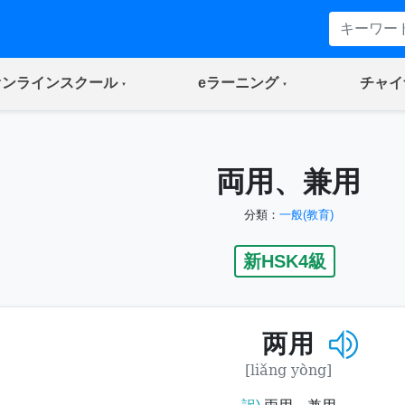
(current)
(current)
オンラインスクール
eラーニング
チャイ
両用、兼用
分類：
一般(教育)
新HSK4級
两用
[liǎng yòng]