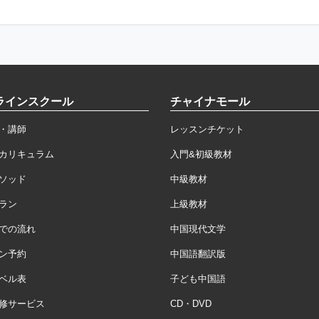
ラインスクール
チャイナモール
・講師
レッスンチケット
カリキュラム
入門&初級教材
ソッド
中級教材
ラン
上級教材
での流れ
中国現代文学
ン予約
中国語翻訳版
ベル表
子ども中国語
修サービス
CD・DVD