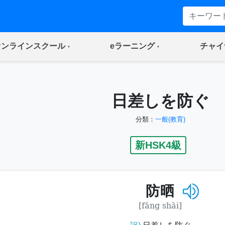
(current)
(current)
オンラインスクール
eラーニング
チャイ
日差しを防ぐ
分類：
一般(教育)
新HSK4級
防晒
[fáng shài]