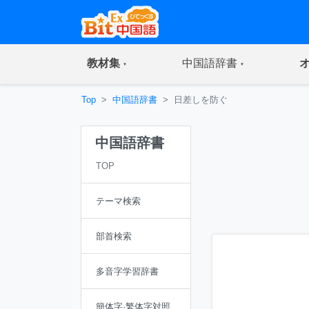
(current)
(current)
教材集
中国語辞書
Top
中国語辞書
日差しを防ぐ
中国語辞書
TOP
テーマ検索
部首検索
多音字学習辞書
簡体字·繁体字対照