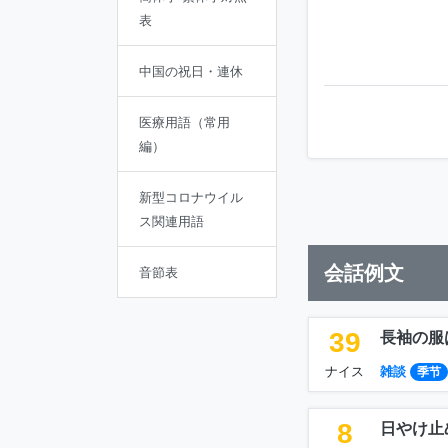
表
中国の祝日・連休
医療用語（常用
編）
新型コロナウイル
ス関連用語
会話例文
音節表
39
長袖の服
ナイス
雑談
季节
8
日やけ止