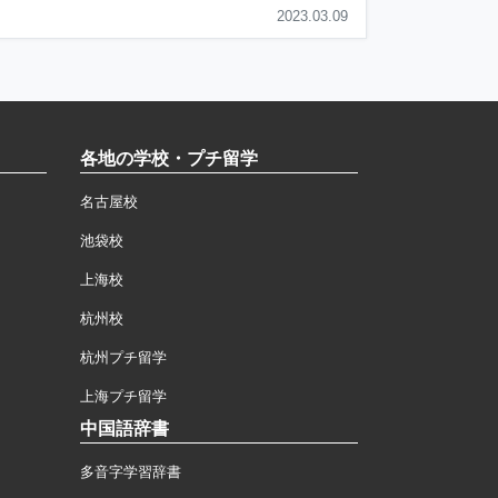
2023.03.09
各地の学校・プチ留学
名古屋校
池袋校
上海校
杭州校
杭州プチ留学
上海プチ留学
中国語辞書
多音字学習辞書