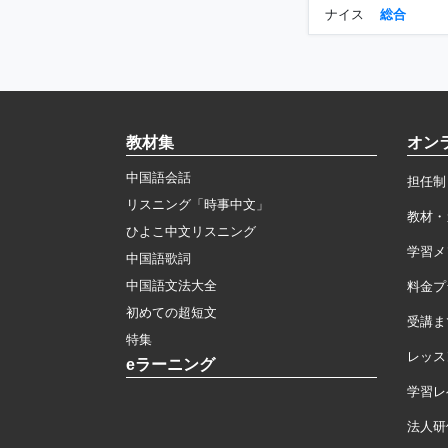
ナイス
総合
教材集
オン
中国語会話
担任制
リスニング「時事中文」
教材・
ひよこ中文リスニング
学習メ
中国語歌詞
中国語文法大全
料金プ
初めての超短文
受講ま
特集
レッス
eラーニング
学習レ
法人研