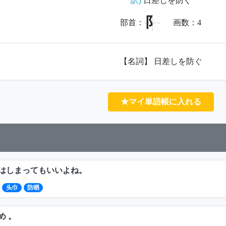
訳)
日差しを防ぐ
阝
部首：
画数：
4
【名詞】 日差しを防ぐ
★マイ単語帳に入れる
はしまってもいいよね。
头巾
防晒
め 。