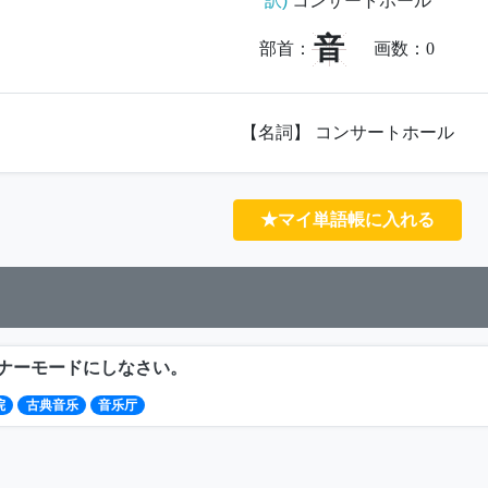
訳)
コンサートホール
音
部首：
画数：
0
【名詞】 コンサートホール
★マイ単語帳に入れる
ナーモードにしなさい。
院
古典音乐
音乐厅