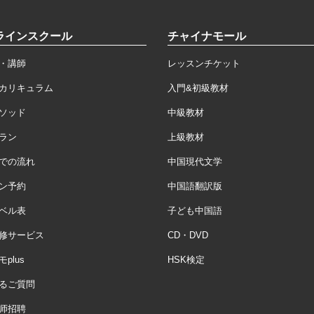
ラインスクール
チャイナモール
・講師
レッスンチケット
カリキュラム
入門&初級教材
ソッド
中級教材
ラン
上級教材
での流れ
中国現代文学
ン予約
中国語翻訳版
ベル表
子ども中国語
修サービス
CD・DVD
plus
HSK検定
るご質問
师招聘