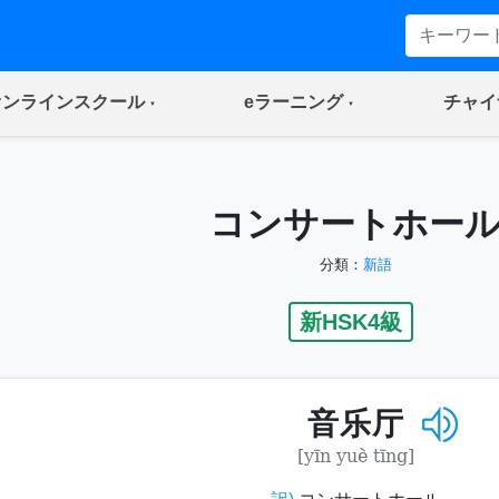
(current)
(current)
オンラインスクール
eラーニング
チャイ
コンサートホー
分類：
新語
新HSK4級
音乐厅
[yīn yuè tīng]