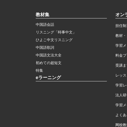
教材集
オン
中国語会話
担任制
リスニング「時事中文」
教材・
ひよこ中文リスニング
学習メ
中国語歌詞
中国語文法大全
料金プ
初めての超短文
受講ま
特集
レッス
eラーニング
学習レ
法人研
学習メモ
よくあ
网校教