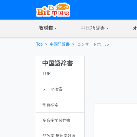
(current)
(current)
教材集
中国語辞書
Top
中国語辞書
コンサートホール
中国語辞書
TOP
テーマ検索
部首検索
多音字学習辞書
簡体字·繁体字対照