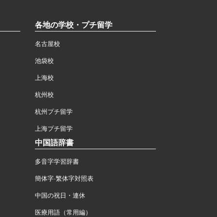
各地の学校・プチ留学
名古屋校
池袋校
上海校
杭州校
杭州プチ留学
上海プチ留学
中国語辞書
多音字学習辞書
簡体字·繁体字対照表
中国の祝日・連休
医療用語（常用編）