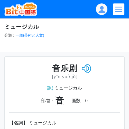
ミュージカル
分類：
一般(芸術と人文)
音乐剧
[yīn yuè jù]
訳)
ミュージカル
音
部首：
画数：
0
【名詞】 ミュージカル