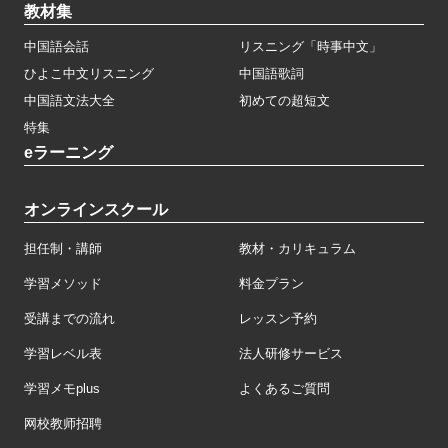
教材集
中国語会話
リスニング「時事中文」
ひよこ中文リスニング
中国語歌詞
中国語文法大全
初めての超短文
特集
eラーニング
オンラインスクール
担任制・講師
教材・カリキュラム
学習メソッド
料金プラン
受講までの流れ
レッスン予約
学習レベル表
法人研修サービス
学習メモplus
よくあるご質問
网校教师招聘