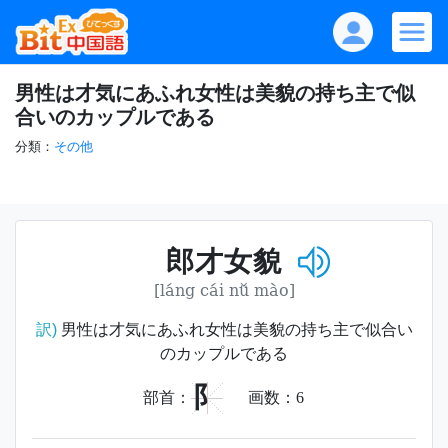
男性は才気にあふれ女性は美貌の持ち主で似
合いのカップルである
分類：
その他
郎才女貌
[láng cái nǚ mào]
訳)
男性は才気にあふれ女性は美貌の持ち主で似合い
のカップルである
阝
部首：
画数：
6