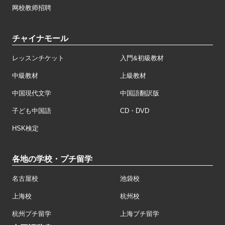
网校教师招聘
チャイナモール
レッスンチケット
入門&初級教材
中級教材
上級教材
中国現代文学
中国語翻訳版
子ども中国語
CD・DVD
HSK検定
各地の学校・プチ留学
名古屋校
池袋校
上海校
杭州校
杭州プチ留学
上海プチ留学