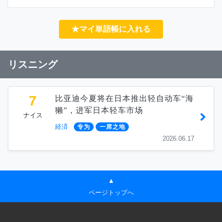
★マイ単語帳に入れる
リスニング
7
比亚迪今夏将在日本推出轻自动车“海
獭”，进军日本轻车市场
ナイス
経済
专为
一席之地
2026.06.17
▲
ページトップへ