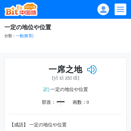
一定の地位や位置
分類：
一般(教育)
一席之地
[yì xí zhī dì]
訳)
一定の地位や位置
一
部首：
画数：
0
【成語】 一定の地位や位置