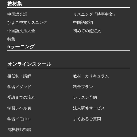
教材集
中国語会話
リスニング「時事中文」
ひよこ中文リスニング
中国語歌詞
中国語文法大全
初めての超短文
特集
eラーニング
オンラインスクール
担任制・講師
教材・カリキュラム
学習メソッド
料金プラン
受講までの流れ
レッスン予約
学習レベル表
法人研修サービス
学習メモplus
よくあるご質問
网校教师招聘