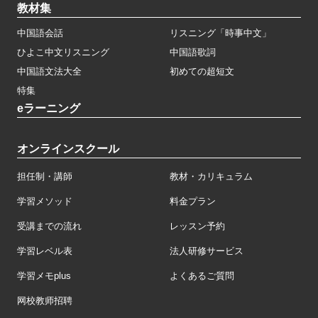
教材集
中国語会話
リスニング「時事中文」
ひよこ中文リスニング
中国語歌詞
中国語文法大全
初めての超短文
特集
eラーニング
オンラインスクール
担任制・講師
教材・カリキュラム
学習メソッド
料金プラン
受講までの流れ
レッスン予約
学習レベル表
法人研修サービス
学習メモplus
よくあるご質問
网校教师招聘