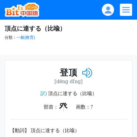
頂点に達する（比喩）
分類：
一般(教育)
登顶
[dēng dǐng]
訳)
頂点に達する（比喩）
癶
部首：
画数：
7
【動詞】 頂点に達する（比喩）