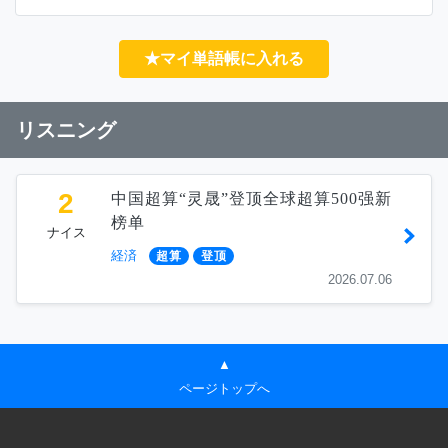
★マイ単語帳に入れる
リスニング
2
中国超算“灵晟”登顶全球超算500强新
榜单
ナイス
経済
超算
登顶
2026.07.06
▲
ページトップへ