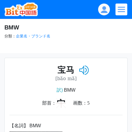
BMW
分類：
企業名・ブランド名
宝马
[bǎo mǎ]
訳)
BMW
宀
部首：
画数：
5
【名詞】 BMW