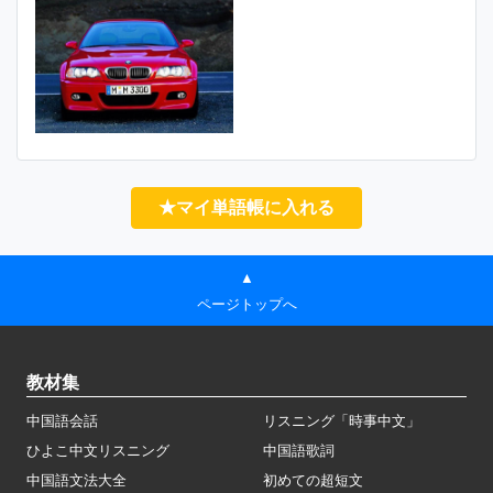
★マイ単語帳に入れる
▲
ページトップへ
教材集
中国語会話
リスニング「時事中文」
ひよこ中文リスニング
中国語歌詞
中国語文法大全
初めての超短文