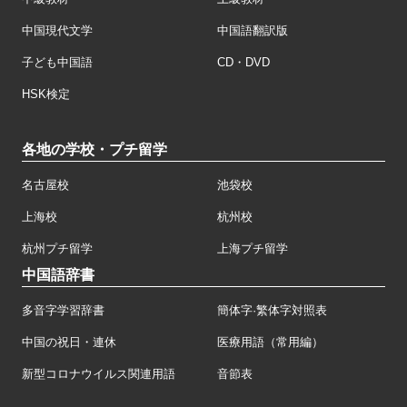
中国現代文学
中国語翻訳版
子ども中国語
CD・DVD
HSK検定
各地の学校・プチ留学
名古屋校
池袋校
上海校
杭州校
杭州プチ留学
上海プチ留学
中国語辞書
多音字学習辞書
簡体字·繁体字対照表
中国の祝日・連休
医療用語（常用編）
新型コロナウイルス関連用語
音節表