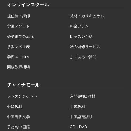
オンラインスクール
担任制・講師
教材・カリキュラム
学習メソッド
料金プラン
受講までの流れ
レッスン予約
学習レベル表
法人研修サービス
学習メモplus
よくあるご質問
网校教师招聘
チャイナモール
レッスンチケット
入門&初級教材
中級教材
上級教材
中国現代文学
中国語翻訳版
子ども中国語
CD・DVD