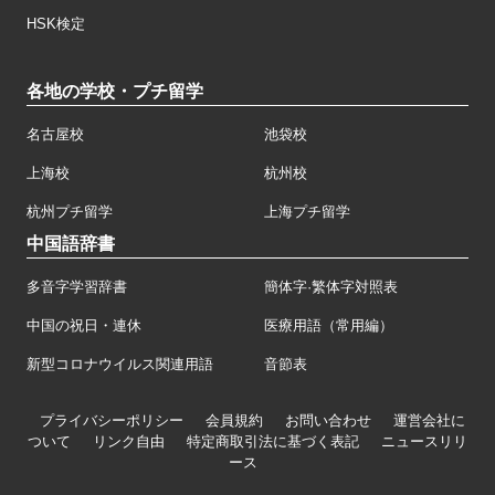
HSK検定
各地の学校・プチ留学
名古屋校
池袋校
上海校
杭州校
杭州プチ留学
上海プチ留学
中国語辞書
多音字学習辞書
簡体字·繁体字対照表
中国の祝日・連休
医療用語（常用編）
新型コロナウイルス関連用語
音節表
プライバシーポリシー
会員規約
お問い合わせ
運営会社に
ついて
リンク自由
特定商取引法に基づく表記
ニュースリリ
ース