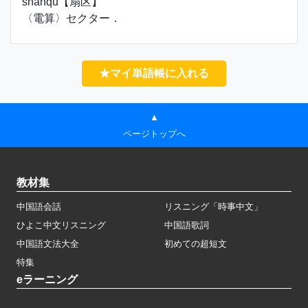
shànqū【扇区】
〈電算〉セクター．
★マイ単語帳に入れる
▲
ページトップへ
教材集
中国語会話
リスニング「時事中文」
ひよこ中文リスニング
中国語歌詞
中国語文法大全
初めての超短文
特集
eラーニング