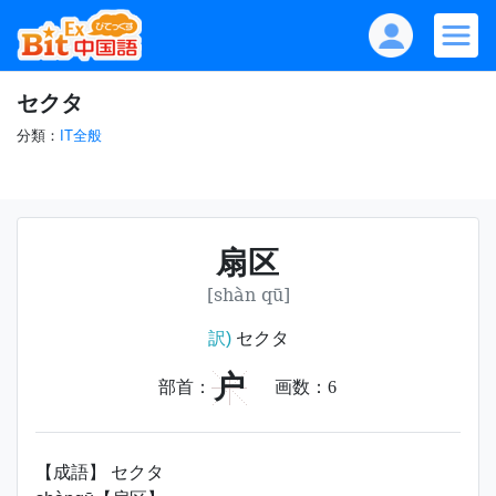
セクタ
分類：
IT全般
扇区
[shàn qū]
訳)
セクタ
户
部首：
画数：
6
【成語】 セクタ