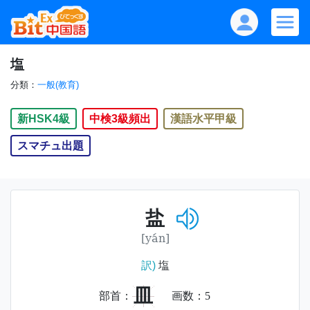
塩
分類：
一般(教育)
新HSK4級
中検3級頻出
漢語水平甲級
スマチュ出題
盐
[yán]
訳)
塩
皿
部首：
画数：
5