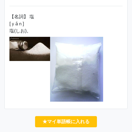
【名詞】 塩
[ｙáｎ]
塩(しお)。
★マイ単語帳に入れる