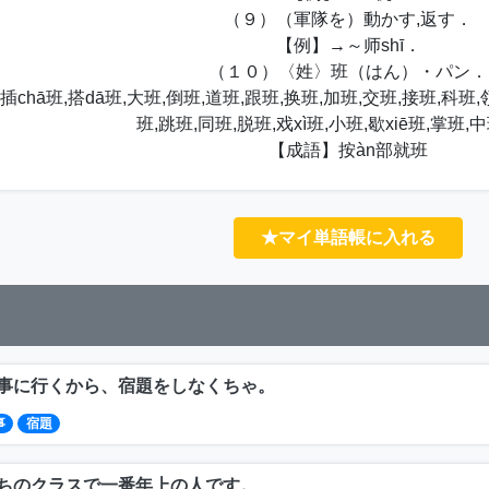
（９）（軍隊を）動かす,返す．
【例】→～师shī．
（１０）〈姓〉班（はん）・パン．
chā班,搭dā班,大班,倒班,道班,跟班,换班,加班,交班,接班,科班,领班
班,跳班,同班,脱班,戏xì班,小班,歇xiē班,掌班,
【成語】按àn部就班
★マイ単語帳に入れる
事に行くから、宿題をしなくちゃ。
事
宿題
ちのクラスで一番年上の人です。