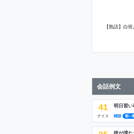
【熟語】白班,插
会話例文
41
明日習い
ナイス
雑談
習い
彼が僕た