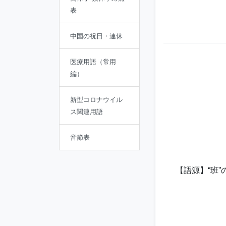
表
中国の祝日・連休
医療用語（常用
編）
新型コロナウイル
ス関連用語
音節表
【語源】“班