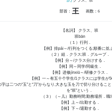
訳)
クラス、班
王
部首：
画数：
6
【名詞】 クラス、班
班bān
（１）行列．
【例】排pái～/行列をつくる;順番に並
（２）組．クラス;班．グループ．
【例】分～/クラス分けする．
【例】同～同学/同級生．
【例】进修jìnxiū～/研修クラス．
【例】一～有五十个学生/1クラスには学生が5
”の字は二つの“玉”と“刀”からなり,大きな玉を刀で切り分ける
を“班”という．
（３）（～儿）勤務時間;勤務場所．職
【例】上～/出勤する．
【例】下～/退勤する．