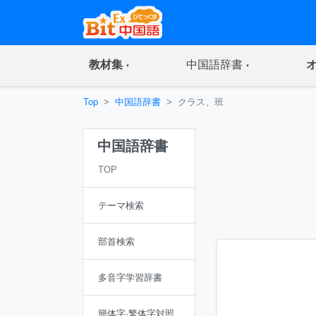
(current)
(current)
教材集
中国語辞書
Top
中国語辞書
クラス、班
中国語辞書
TOP
テーマ検索
部首検索
多音字学習辞書
簡体字·繁体字対照