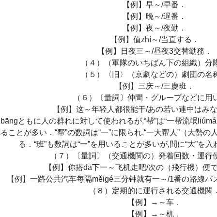
【例】早～/早番．
【例】晚～/遅番．
【例】夜～/夜勤．
【例】值zhí～/当直する．
【例】日夜三～/昼夜3交替勤務．
（４）（軍隊のいちばん下の組織）分
（５）〈旧〉（京劇などの）劇団の名
【例】三庆～/三慶班．
（６）〔量詞〕仲間・グループなどに用
【例】这～年轻人都很能干/あの若い連中はみ
 bāngともに人の群れに対して使われるが,“帮”は“一帮流氓liú
ることが多い．“帮”の数詞は“一”に限られ,“一大帮人”（大勢の
る．“班”も数詞は“一”を用いることが多いが,間に“大”を
（７）〔量詞〕（交通機関の）発着回数・運行
【例】你搭dā下一～飞机走吧/次の（飛行機）便
【例】一路公共汽车每隔měigé三分钟就有一～/1番の路線
（８）定期的に運行される交通機関
【例】→～车．
【例】→～机．