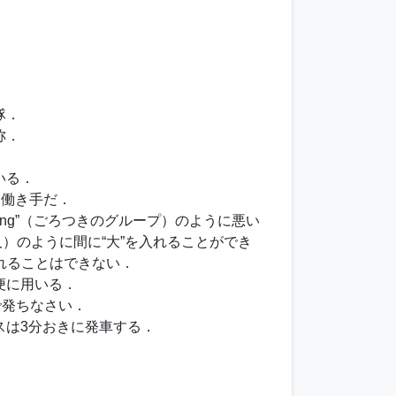
隊．
称．
いる．
な働き手だ．
máng”（ごろつきのグループ）のように悪い
人）のように間に“大”を入れることができ
入れることはできない．
便に用いる．
で発ちなさい．
バスは3分おきに発車する．
．