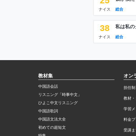
25
ナイス
総合
38
私は私の
ナイス
総合
教材集
オン
中国語会話
担任制
リスニング「時事中文」
教材・
ひよこ中文リスニング
学習メ
中国語歌詞
中国語文法大全
料金プ
初めての超短文
受講ま
特集