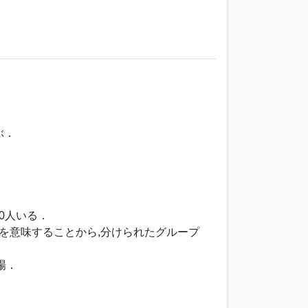
ぶ．
0人いる．
ことを意味することから,分けられたグループ
場．