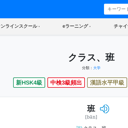
(current)
(current)
オンラインスクール
eラーニング
チャイ
クラス、班
分類：
大学
新HSK4級
中検3級頻出
漢語水平甲級
班
[bān]