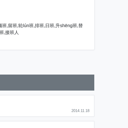
,留班,轮lún班,排班,日班,升shēng班,替
中班,接班人
2014.11.18