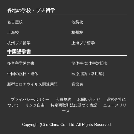
各地の学校・プチ留学
名古屋校
池袋校
上海校
杭州校
杭州プチ留学
上海プチ留学
中国語辞書
多音字学習辞書
簡体字·繁体字対照表
中国の祝日・連休
医療用語（常用編）
新型コロナウイルス関連用語
音節表
プライバシーポリシー
会員規約
お問い合わせ
運営会社に
ついて
リンク自由
特定商取引法に基づく表記
ニュースリリ
ース
Copyright (C) e-China Co., Ltd. All Rights Reserved.