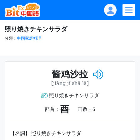
照り焼きチキンサラダ
分類：
中国家庭料理
酱鸡沙拉
[jiàng jī shā lā]
訳)
照り焼きチキンサラダ
酉
部首：
画数：
6
【名詞】 照り焼きチキンサラダ