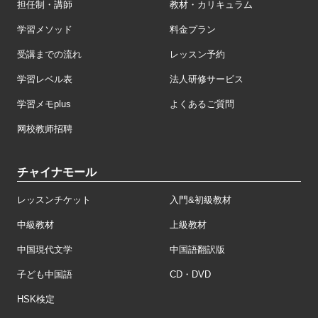
担任制・講師
教材・カリキュラム
学習メソッド
料金プラン
受講までの流れ
レッスン予約
学習レベル表
法人研修サービス
学習メモplus
よくあるご質問
网校教师招聘
チャイナモール
レッスンチケット
入門&初級教材
中級教材
上級教材
中国現代文学
中国語翻訳版
子ども中国語
CD・DVD
HSK検定