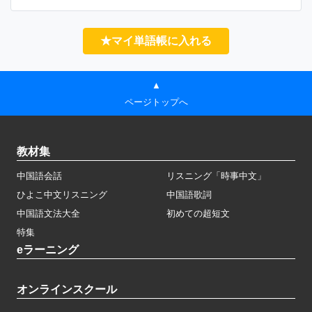
★マイ単語帳に入れる
▲
ページトップへ
教材集
中国語会話
リスニング「時事中文」
ひよこ中文リスニング
中国語歌詞
中国語文法大全
初めての超短文
特集
eラーニング
オンラインスクール