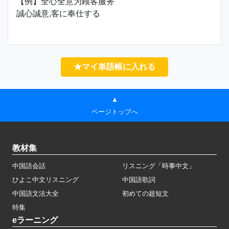
【例】全心全意为顾客服务
誠心誠意,客に奉仕する
★マイ単語帳に入れる
▲
ページトップへ
教材集
中国語会話
リスニング「時事中文」
ひよこ中文リスニング
中国語歌詞
中国語文法大全
初めての超短文
特集
eラーニング