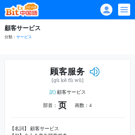
顧客サービス
分類：
サービス
顾客服务
[gù kè fú wù]
訳)
顧客サービス
页
部首：
画数：
4
【名詞】 顧客サービス