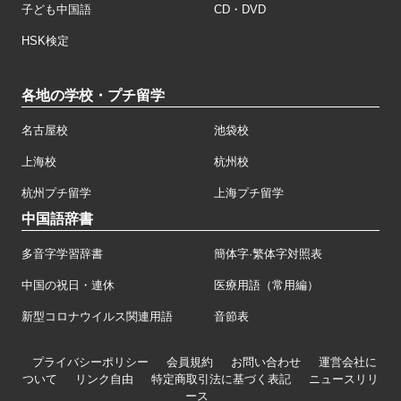
子ども中国語
CD・DVD
HSK検定
各地の学校・プチ留学
名古屋校
池袋校
上海校
杭州校
杭州プチ留学
上海プチ留学
中国語辞書
多音字学習辞書
簡体字·繁体字対照表
中国の祝日・連休
医療用語（常用編）
新型コロナウイルス関連用語
音節表
プライバシーポリシー
会員規約
お問い合わせ
運営会社に
ついて
リンク自由
特定商取引法に基づく表記
ニュースリリ
ース