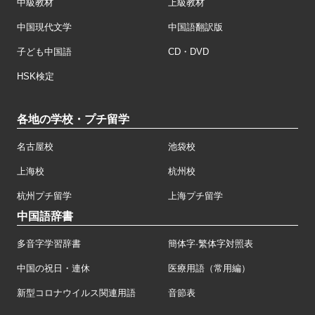
中級教材
上級教材
中国現代文学
中国語翻訳版
子ども中国語
CD・DVD
HSK検定
各地の学校・プチ留学
名古屋校
池袋校
上海校
杭州校
杭州プチ留学
上海プチ留学
中国語辞書
多音字学習辞書
簡体字·繁体字対照表
中国の祝日・連休
医療用語（常用編）
新型コロナウイルス関連用語
音節表