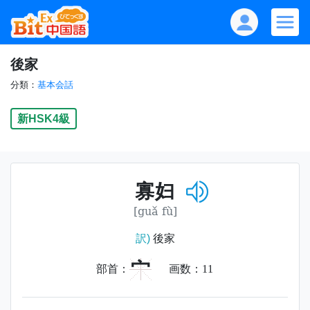
後家
分類：
基本会話
新HSK4級
寡妇
[guǎ fù]
訳)
後家
宀
部首：
画数：
11