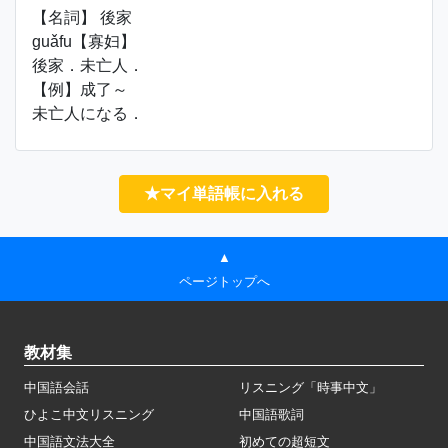
【名詞】 後家
guǎfu【寡妇】
後家．未亡人．
【例】成了～
未亡人になる．
★マイ単語帳に入れる
▲
ページトップへ
教材集
中国語会話
リスニング「時事中文」
ひよこ中文リスニング
中国語歌詞
中国語文法大全
初めての超短文