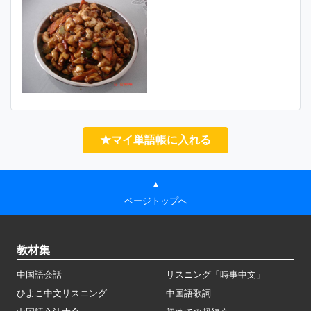
★マイ単語帳に入れる
▲
ページトップへ
教材集
中国語会話
リスニング「時事中文」
ひよこ中文リスニング
中国語歌詞