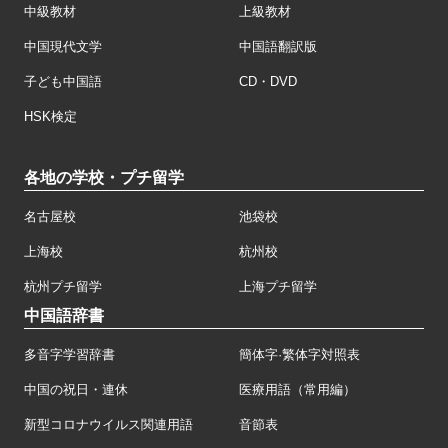
中級教材
上級教材
中国現代文学
中国語翻訳版
子ども中国語
CD・DVD
HSK検定
各地の学校・プチ留学
名古屋校
池袋校
上海校
杭州校
杭州プチ留学
上海プチ留学
中国語辞書
多音字学習辞書
簡体字·繁体字対照表
中国の祝日・連休
医療用語（常用編）
新型コロナウイルス関連用語
音節表