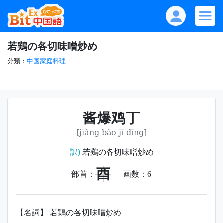
若鶏の各切味噌炒め
分類：
中国家庭料理
酱爆鸡丁
[jiàng bào jī dīng]
訳)
若鶏の各切味噌炒め
酉
部首：
画数：
6
【名詞】 若鶏の各切味噌炒め