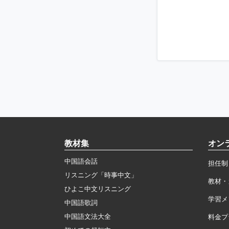
教材集
オン
中国語会話
担任制
リスニング「時事中文」
教材・
ひよこ中文リスニング
学習メ
中国語歌詞
中国語文法大全
料金プ