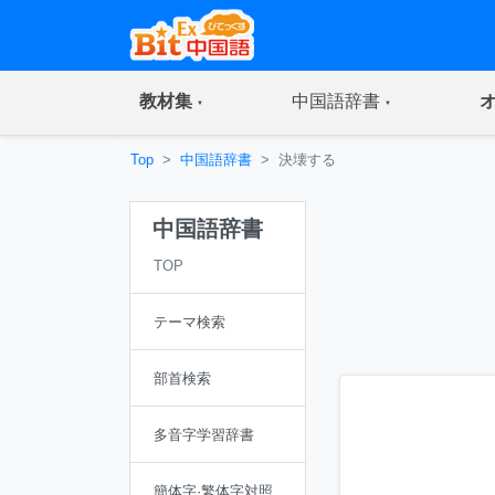
(current)
(current)
教材集
中国語辞書
Top
中国語辞書
決壊する
中国語辞書
TOP
テーマ検索
部首検索
多音字学習辞書
簡体字·繁体字対照