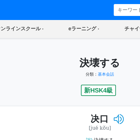
(current)
(current)
オンラインスクール
eラーニング
チャイ
決壊する
分類：
基本会話
新HSK4級
决口
[jué kǒu]