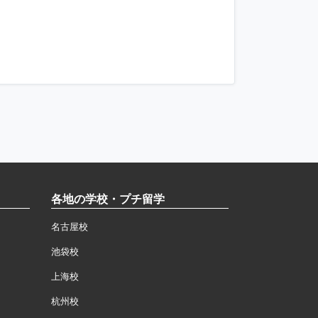
各地の学校・プチ留学
名古屋校
池袋校
上海校
杭州校