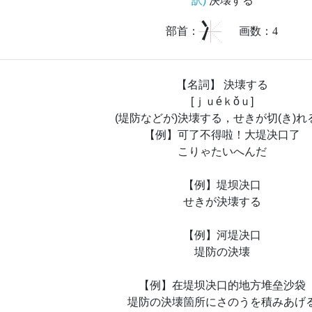
訳)
決壊する
冫
部首：
画数：
4
【名詞】 決壊する
[ｊｕéｋǒｕ]
(堤防などが)決壊する，せきが切(き)れ
【例】可了不得啦！大堤决口了
こりゃたいへんだ
【例】堤坝决口
せきが決壊する
【例】河堤决口
堤防の決壊
【例】在堤坝决口的地方堆垒沙袋
堤防の決壊箇所にさのうを積みあげ