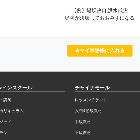
【例】堤坝决口,洪水成灾
堤防が決壊しておおみずになる
★マイ単語帳に入れる
ラインスクール
チャイナモール
・講師
レッスンチケット
カリキュラム
入門&初級教材
ソッド
中級教材
ラン
上級教材