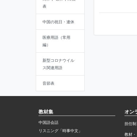
表
中国の祝日・連休
医療用語（常用
編）
新型コロナウイル
ス関連用語
音節表
教材集
オン
中国語会話
担任制
リスニング「時事中文」
教材・