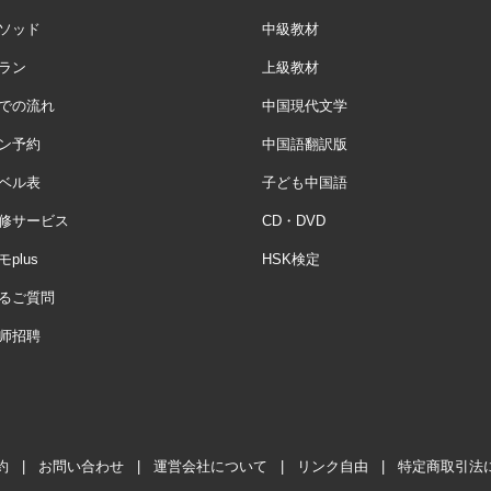
ソッド
中級教材
ラン
上級教材
での流れ
中国現代文学
ン予約
中国語翻訳版
ベル表
子ども中国語
修サービス
CD・DVD
plus
HSK検定
るご質問
师招聘
約
|
お問い合わせ
|
運営会社について
|
リンク自由
|
特定商取引法