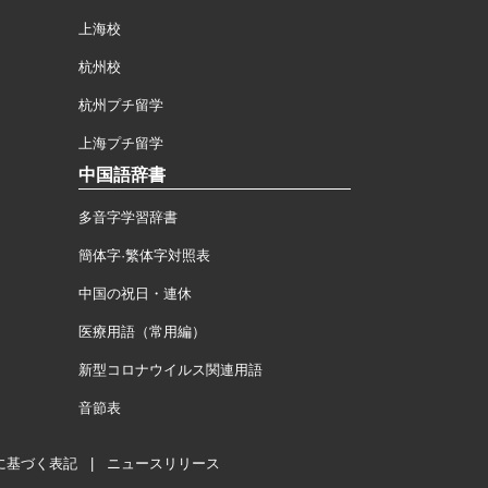
上海校
杭州校
杭州プチ留学
上海プチ留学
中国語辞書
多音字学習辞書
簡体字·繁体字対照表
中国の祝日・連休
医療用語（常用編）
新型コロナウイルス関連用語
音節表
に基づく表記
|
ニュースリリース