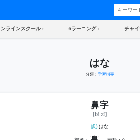
(current)
(current)
オンラインスクール
eラーニング
チャイ
はな
分類：
学習指導
鼻字
[bí zì]
訳)
はな