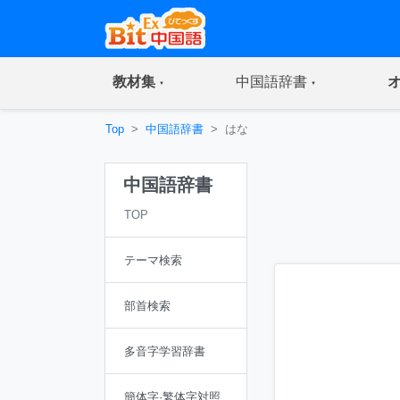
(current)
(current)
教材集
中国語辞書
Top
中国語辞書
はな
中国語辞書
TOP
テーマ検索
部首検索
多音字学習辞書
簡体字·繁体字対照