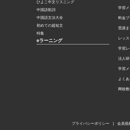
ひよこ中文リスニング
学習メ
中国語歌詞
中国語文法大全
料金プ
初めての超短文
受講ま
特集
レッス
eラーニング
学習レ
法人研
学習メモ
よくあ
网校教
プライバシーポリシー
|
会員規