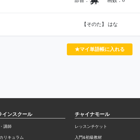
鼻
部首：
画数：
0
【そのた】 はな
★マイ単語帳に入れる
ラインスクール
チャイナモール
・講師
レッスンチケット
カリキュラム
入門&初級教材