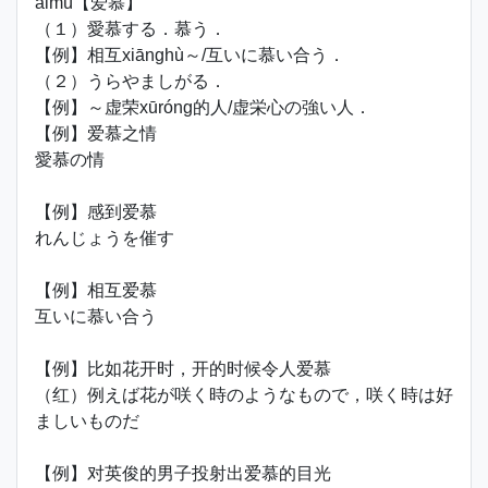
àimù【爱慕】
（１）愛慕する．慕う．
【例】相互xiānghù～/互いに慕い合う．
（２）うらやましがる．
【例】～虚荣xūróng的人/虚栄心の強い人．
【例】爱慕之情
愛慕の情
【例】感到爱慕
れんじょうを催す
【例】相互爱慕
互いに慕い合う
【例】比如花开时，开的时候令人爱慕
（红）例えば花が咲く時のようなもので，咲く時は好
ましいものだ
【例】对英俊的男子投射出爱慕的目光