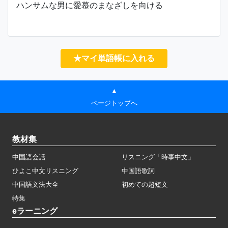
ハンサムな男に愛慕のまなざしを向ける
★マイ単語帳に入れる
▲
ページトップへ
教材集
中国語会話
リスニング「時事中文」
ひよこ中文リスニング
中国語歌詞
中国語文法大全
初めての超短文
特集
eラーニング