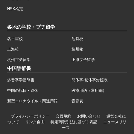
HSK検定
各地の学校・プチ留学
名古屋校
池袋校
上海校
杭州校
杭州プチ留学
上海プチ留学
中国語辞書
多音字学習辞書
簡体字·繁体字対照表
中国の祝日・連休
医療用語（常用編）
新型コロナウイルス関連用語
音節表
プライバシーポリシー
会員規約
お問い合わせ
運営会社に
ついて
リンク自由
特定商取引法に基づく表記
ニュースリリ
ース