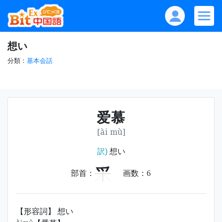
想い
分類：
基本会話
爱慕
[ài mù]
訳)
想い
爫
部首：
画数：
6
【形容詞】 想い