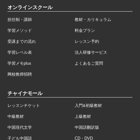
オンラインスクール
担任制・講師
教材・カリキュラム
学習メソッド
料金プラン
受講までの流れ
レッスン予約
学習レベル表
法人研修サービス
学習メモplus
よくあるご質問
网校教师招聘
チャイナモール
レッスンチケット
入門&初級教材
中級教材
上級教材
中国現代文学
中国語翻訳版
子ども中国語
CD・DVD