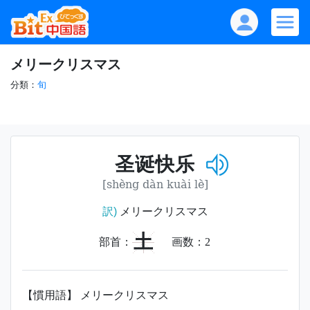
メリークリスマス
分類：
旬
圣诞快乐
[shèng dàn kuài lè]
訳)
メリークリスマス
土
部首：
画数：
2
【慣用語】 メリークリスマス