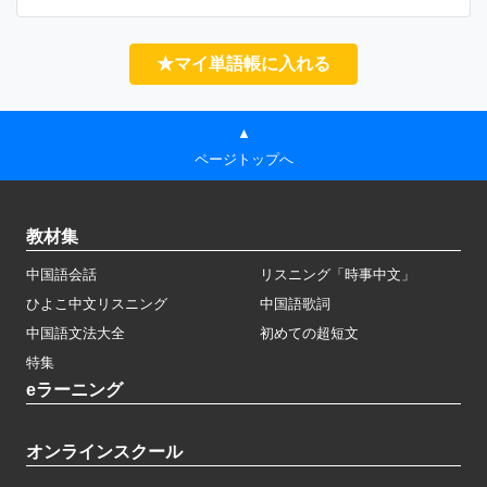
★マイ単語帳に入れる
▲
ページトップへ
教材集
中国語会話
リスニング「時事中文」
ひよこ中文リスニング
中国語歌詞
中国語文法大全
初めての超短文
特集
eラーニング
オンラインスクール