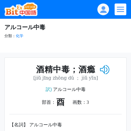
アルコール中毒
分類：
化学
酒精中毒；酒瘾
[jiǔ jīng zhòng dú ； jiǔ yǐn]
訳)
アルコール中毒
酉
部首：
画数：
3
【名詞】 アルコール中毒