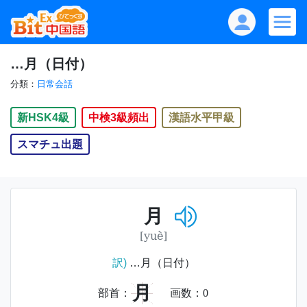
…月（日付）
分類：
日常会話
新HSK4級
中検3級頻出
漢語水平甲級
スマチュ出題
月
[yuè]
訳)
…月（日付）
月
部首：
画数：
0