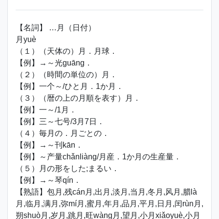
【名詞】 …月（日付）
月yuè
（１）（天体の）月．月球．
【例】→～光guāng．
（２）（時間の単位の）月．
【例】一个～/ひと月．1か月．
（３）（暦の上の月順を表す）月．
【例】一～/1月．
【例】三～七号/3月7日．
（４）毎月の．月ごとの．
【例】→～刊kān．
【例】～产量chǎnliàng/月産．1か月の生産量．
（５）月の形をした;まるい．
【例】→～琴qín．
【熟語】包月,残cán月,出月,淡月,当月,冬月,风月,腊là
月,临月,满月,弥mí月,蜜月,年月,品月,平月,日月,闰rùn月,
朔shuò月,岁月,跳月,旺wàng月,望月,小月xiǎoyuè,小月