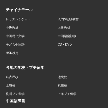
チャイナモール
レッスンチケット
入門&初級教材
中級教材
上級教材
中国現代文学
中国語翻訳版
子ども中国語
CD・DVD
HSK検定
各地の学校・プチ留学
名古屋校
池袋校
上海校
杭州校
杭州プチ留学
上海プチ留学
中国語辞書