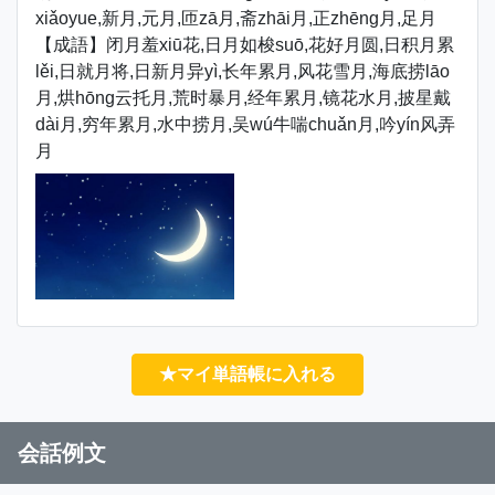
xiǎoyue,新月,元月,匝zā月,斋zhāi月,正zhēng月,足月
【成語】闭月羞xiū花,日月如梭suō,花好月圆,日积月累
lěi,日就月将,日新月异yì,长年累月,风花雪月,海底捞lāo
月,烘hōng云托月,荒时暴月,经年累月,镜花水月,披星戴
dài月,穷年累月,水中捞月,吴wú牛喘chuǎn月,吟yín风弄
月
★マイ単語帳に入れる
会話例文