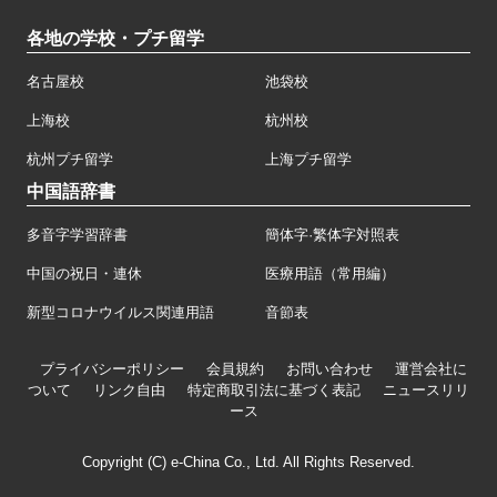
各地の学校・プチ留学
名古屋校
池袋校
上海校
杭州校
杭州プチ留学
上海プチ留学
中国語辞書
多音字学習辞書
簡体字·繁体字対照表
中国の祝日・連休
医療用語（常用編）
新型コロナウイルス関連用語
音節表
プライバシーポリシー
会員規約
お問い合わせ
運営会社に
ついて
リンク自由
特定商取引法に基づく表記
ニュースリリ
ース
Copyright (C) e-China Co., Ltd. All Rights Reserved.