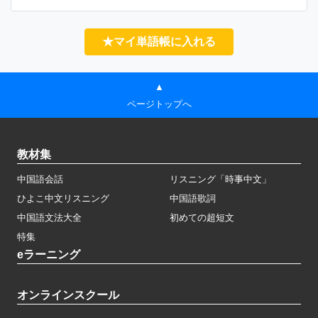
★マイ単語帳に入れる
▲
ページトップへ
教材集
中国語会話
リスニング「時事中文」
ひよこ中文リスニング
中国語歌詞
中国語文法大全
初めての超短文
特集
eラーニング
オンラインスクール