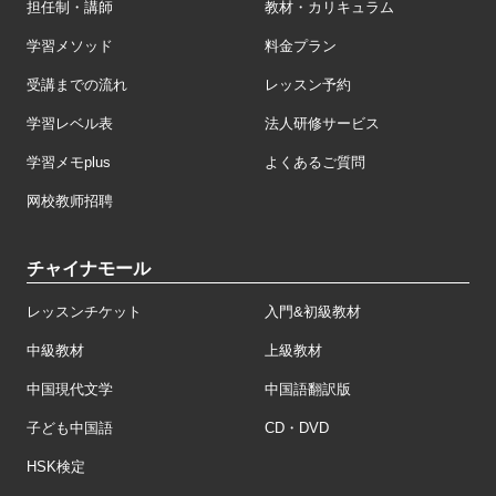
担任制・講師
教材・カリキュラム
学習メソッド
料金プラン
受講までの流れ
レッスン予約
学習レベル表
法人研修サービス
学習メモplus
よくあるご質問
网校教师招聘
チャイナモール
レッスンチケット
入門&初級教材
中級教材
上級教材
中国現代文学
中国語翻訳版
子ども中国語
CD・DVD
HSK検定