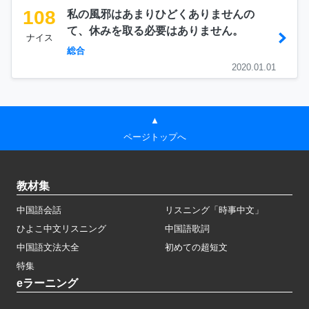
108
私の風邪はあまりひどくありませんの
て、休みを取る必要はありません。
ナイス
総合
2020.01.01
▲
ページトップへ
教材集
中国語会話
リスニング「時事中文」
ひよこ中文リスニング
中国語歌詞
中国語文法大全
初めての超短文
特集
eラーニング