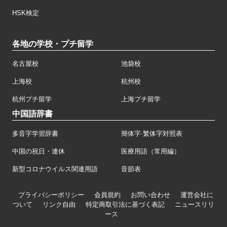
HSK検定
各地の学校・プチ留学
名古屋校
池袋校
上海校
杭州校
杭州プチ留学
上海プチ留学
中国語辞書
多音字学習辞書
簡体字·繁体字対照表
中国の祝日・連休
医療用語（常用編）
新型コロナウイルス関連用語
音節表
プライバシーポリシー
会員規約
お問い合わせ
運営会社に
ついて
リンク自由
特定商取引法に基づく表記
ニュースリリ
ース