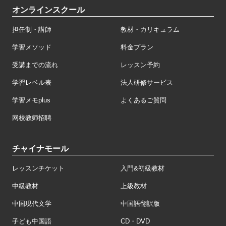
オンラインスクール
担任制・講師
教材・カリキュラム
学習メソッド
料金プラン
受講までの流れ
レッスン予約
学習レベル表
法人研修サービス
学習メモplus
よくあるご質問
网校教师招聘
チャイナモール
レッスンチケット
入門&初級教材
中級教材
上級教材
中国現代文学
中国語翻訳版
子ども中国語
CD・DVD