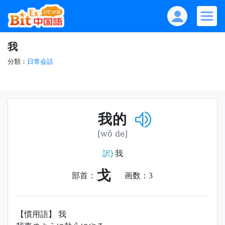
我
分類：
日常会話
我的
[wǒ de]
訳)
我
戈
部首：
画数：
3
【慣用語】 我