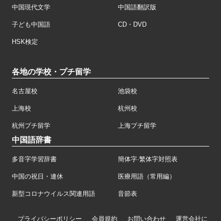
中国現代文学
中国語翻訳版
子ども中国語
CD・DVD
HSK検定
各地の学校・プチ留学
名古屋校
池袋校
上海校
杭州校
杭州プチ留学
上海プチ留学
中国語辞書
多音字学習辞書
簡体字·繁体字対照表
中国の祝日・連休
医療用語（常用編）
新型コロナウイルス関連用語
音節表
プライバシーポリシー
会員規約
お問い合わせ
運営会社に