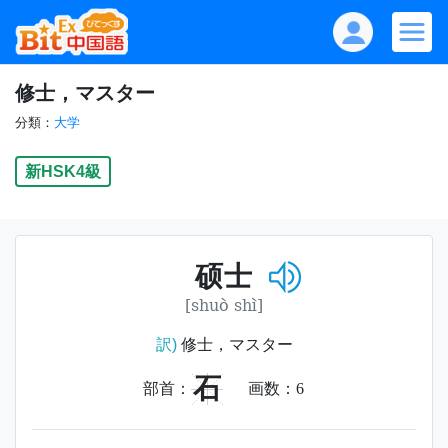
修士，マスター
分類：
大学
新HSK4級
硕士
[shuò shì]
訳)
修士，マスター
石
部首：
画数：
6