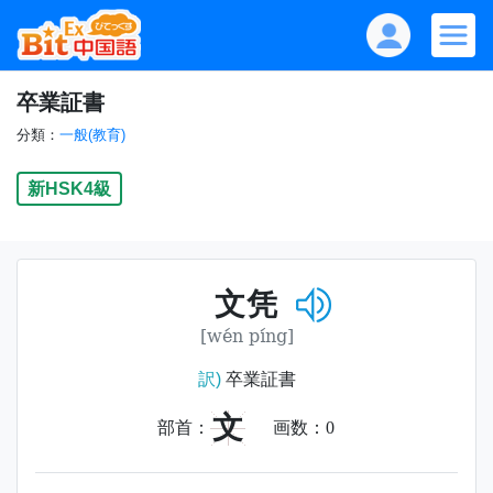
卒業証書
分類：
一般(教育)
新HSK4級
文凭
[wén píng]
訳)
卒業証書
文
部首：
画数：
0