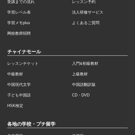
受講までの流れ
レッスン予約
学習レベル表
法人研修サービス
学習メモplus
よくあるご質問
网校教师招聘
チャイナモール
レッスンチケット
入門&初級教材
中級教材
上級教材
中国現代文学
中国語翻訳版
子ども中国語
CD・DVD
HSK検定
各地の学校・プチ留学