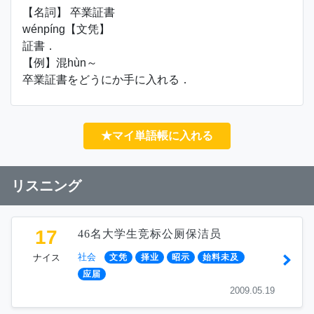
【名詞】 卒業証書
wénpíng【文凭】
証書．
【例】混hùn～
卒業証書をどうにか手に入れる．
★マイ単語帳に入れる
リスニング
17
46名大学生竞标公厕保洁员
社会
ナイス
文凭
择业
昭示
始料未及
应届
2009.05.19