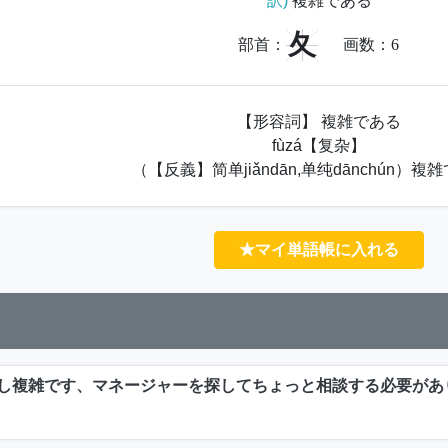
訳)
複雑である
夂
部首：
画数：
6
【形容詞】 複雑である
fùzá【复杂】
（【反義】简单jiǎndān,单纯dānchún）複
★マイ単語帳に入れる
し複雑です、マネージャーを探してちょっと相談する必要があ