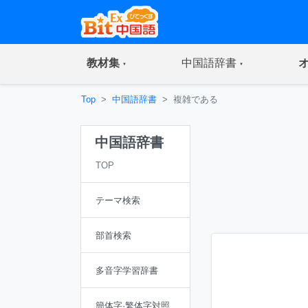
(current)
(current)
教材集
中国語辞書
Top
中国語辞書
複雑である
中国語辞書
TOP
テーマ検索
部首検索
多音字学習辞書
簡体字·繁体字対照