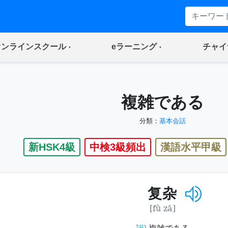
(current)
(current)
オンラインスクール
eラーニング
チャイ
複雑である
分類：
基本会話
新HSK4級
中検3級頻出
漢語水平甲級
复杂
[fù zá]