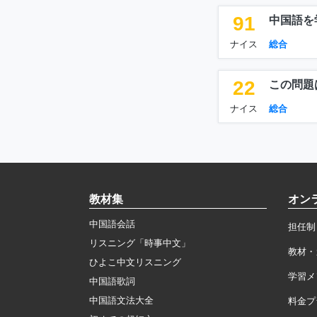
91
中国語を
ナイス
総合
22
この問題
ナイス
総合
教材集
オン
中国語会話
担任制
リスニング「時事中文」
教材・
ひよこ中文リスニング
学習メ
中国語歌詞
中国語文法大全
料金プ