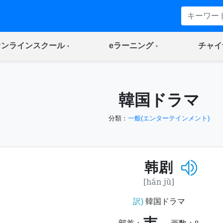
(current)
(current)
オンラインスクール
eラーニング
チャイ
韓国ドラマ
分類：
一般(エンターテインメント)
韩剧
[hán jù]
訳)
韓国ドラマ