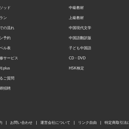
ソッド
中級教材
ラン
上級教材
での流れ
中国現代文学
ン予約
中国語翻訳版
ベル表
子ども中国語
修サービス
CD・DVD
plus
HSK検定
るご質問
师招聘
約
|
お問い合わせ
|
運営会社について
|
リンク自由
|
特定商取引法