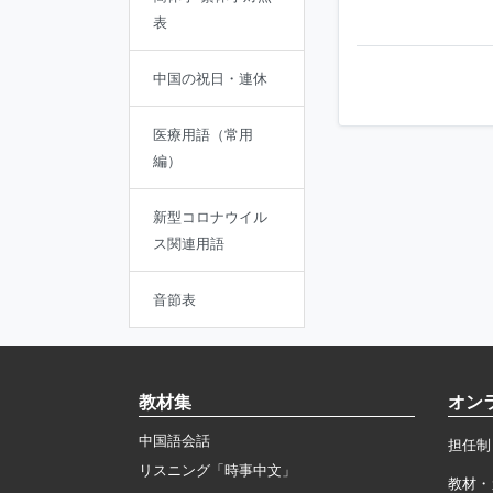
表
中国の祝日・連休
医療用語（常用
編）
新型コロナウイル
ス関連用語
音節表
教材集
オン
中国語会話
担任制
リスニング「時事中文」
教材・