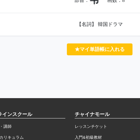
韦
部首：
画数：
8
【名詞】 韓国ドラマ
★マイ単語帳に入れる
ラインスクール
チャイナモール
・講師
レッスンチケット
カリキュラム
入門&初級教材