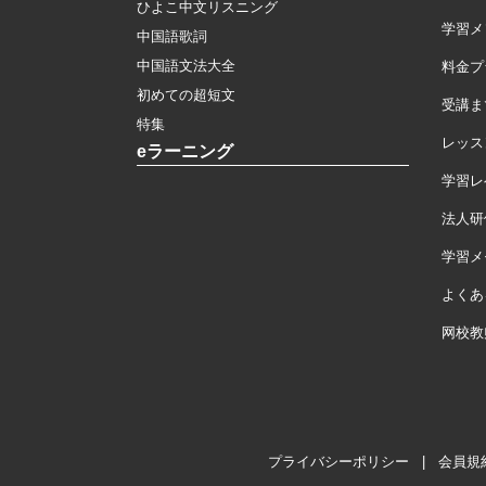
ひよこ中文リスニング
学習メ
中国語歌詞
中国語文法大全
料金プ
初めての超短文
受講ま
特集
レッス
eラーニング
学習レ
法人研
学習メモ
よくあ
网校教
プライバシーポリシー
|
会員規