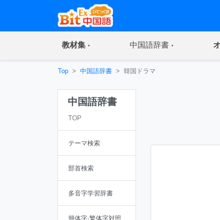
(current)
(current)
教材集
中国語辞書
Top
中国語辞書
韓国ドラマ
中国語辞書
TOP
テーマ検索
部首検索
多音字学習辞書
簡体字·繁体字対照