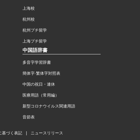
上海校
杭州校
杭州プチ留学
上海プチ留学
中国語辞書
多音字学習辞書
簡体字·繁体字対照表
中国の祝日・連休
医療用語（常用編）
新型コロナウイルス関連用語
音節表
に基づく表記
|
ニュースリリース