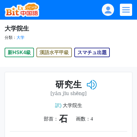
大学院生
分類：
大学
新HSK4級
漢語水平甲級
スマチュ出題
研究生
[yán jīu shēng]
訳)
大学院生
石
部首：
画数：
4