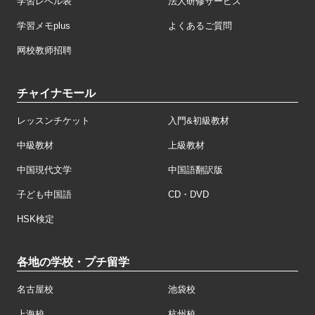
学習レベル表
法人研修サービス
学習メモplus
よくあるご質問
网校教师招聘
チャイナモール
レッスンチケット
入門&初級教材
中級教材
上級教材
中国現代文学
中国語翻訳版
子ども中国語
CD・DVD
HSK検定
各地の学校・プチ留学
名古屋校
池袋校
上海校
杭州校