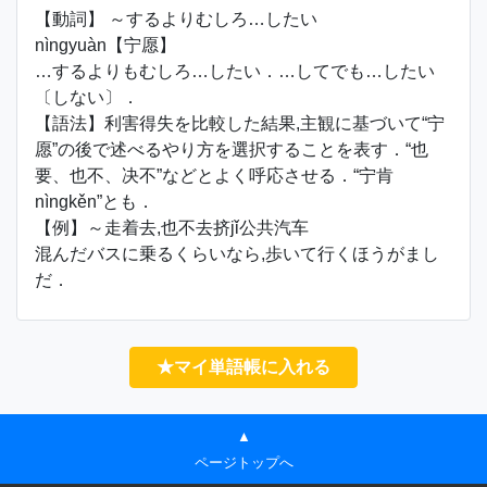
【動詞】 ～するよりむしろ…したい
nìngyuàn【宁愿】
…するよりもむしろ…したい．…してでも…したい
〔しない〕．
【語法】利害得失を比較した結果,主観に基づいて“宁
愿”の後で述べるやり方を選択することを表す．“也
要、也不、决不”などとよく呼応させる．“宁肯
nìngkěn”とも．
【例】～走着去,也不去挤jǐ公共汽车
混んだバスに乗るくらいなら,歩いて行くほうがまし
だ．
★マイ単語帳に入れる
▲
ページトップへ