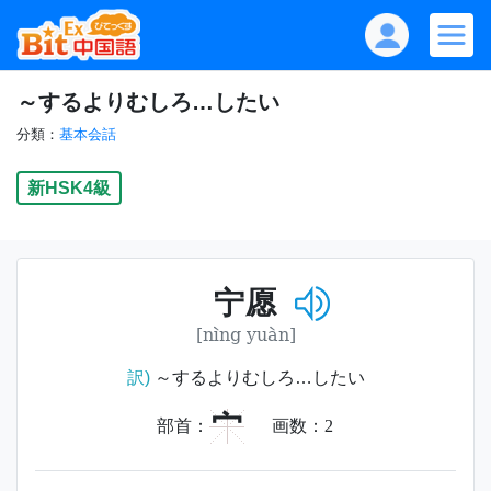
～するよりむしろ…したい
分類：
基本会話
新HSK4級
宁愿
[nìng yuàn]
訳)
～するよりむしろ…したい
宀
部首：
画数：
2