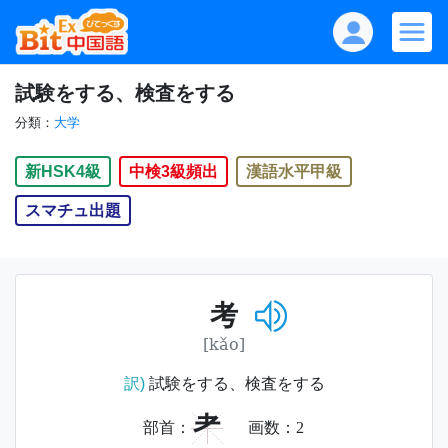
試験をする、検査をする
分類：
大学
新HSK4級
中検3級頻出
漢語水平甲級
スマチュ出題
考
[kǎo]
訳)
試験をする、検査をする
耂
部首：
画数：
2