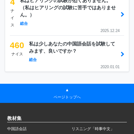
4
私はヒアリングの試験が恐くありません。
（私はヒアリングの試験に苦手ではありませ
ナ
ん。）
イ
総合
ス
2025.12.24
460
私は少しあなたの中国語会話を試験して
みます、良いですか？
ナイス
総合
2020.01.01
▲
ページトップへ
教材集
中国語会話
リスニング「時事中文」