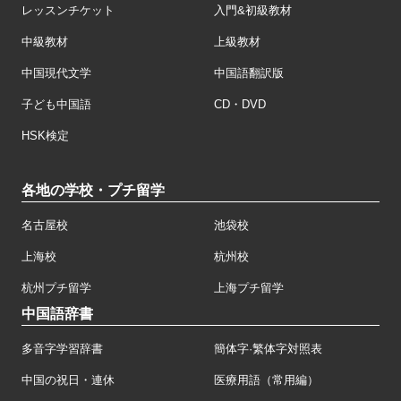
レッスンチケット
入門&初級教材
中級教材
上級教材
中国現代文学
中国語翻訳版
子ども中国語
CD・DVD
HSK検定
各地の学校・プチ留学
名古屋校
池袋校
上海校
杭州校
杭州プチ留学
上海プチ留学
中国語辞書
多音字学習辞書
簡体字·繁体字対照表
中国の祝日・連休
医療用語（常用編）