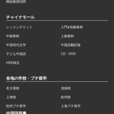
网校教师招聘
チャイナモール
レッスンチケット
入門&初級教材
中級教材
上級教材
中国現代文学
中国語翻訳版
子ども中国語
CD・DVD
HSK検定
各地の学校・プチ留学
名古屋校
池袋校
上海校
杭州校
杭州プチ留学
上海プチ留学
中国語辞書