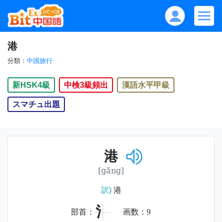
港
分類：
中国旅行
新HSK4級
中検3級頻出
漢語水平甲級
スマチュ出題
港
[gǎng]
訳)
港
氵
部首：
画数：
9