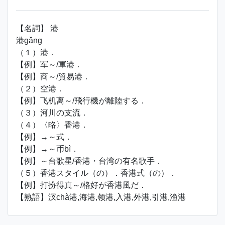
【名詞】 港
港gǎng
（１）港．
【例】军～/軍港．
【例】商～/貿易港．
（２）空港．
【例】飞机离～/飛行機が離陸する．
（３）河川の支流．
（４）〈略〉香港．
【例】→～式．
【例】→～币bì．
【例】～台歌星/香港・台湾の有名歌手．
（５）香港スタイル（の）．香港式（の）．
【例】打扮得真～/格好が香港風だ．
【熟語】汊chà港,海港,领港,入港,外港,引港,渔港