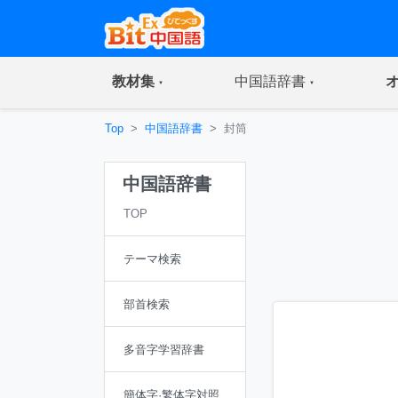
(current)
(current)
教材集
中国語辞書
Top
中国語辞書
封筒
中国語辞書
TOP
テーマ検索
部首検索
多音字学習辞書
簡体字·繁体字対照