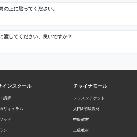
筒の上に貼ってください。
に渡してください、良いですか？
ラインスクール
チャイナモール
・講師
レッスンチケット
カリキュラム
入門&初級教材
ソッド
中級教材
ラン
上級教材