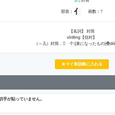
訳)
封筒
亻
部首：
画数：
7
【名詞】 封筒
xìnfēng【信封】
（～儿）封筒． 个;{束になったもの}叠dié
★マイ単語帳に入れる
切手が貼っていません。