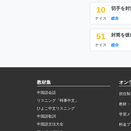
10
切手を封
ナイス
総合
51
封筒を彼
ナイス
総合
教材集
オン
中国語会話
担任制
リスニング「時事中文」
教材・
ひよこ中文リスニング
学習メ
中国語歌詞
中国語文法大全
料金プ