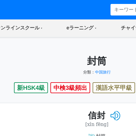
(current)
(current)
オンラインスクール
eラーニング
チャイ
封筒
分類：
中国旅行
新HSK4級
中検3級頻出
漢語水平甲級
信封
[xìn fēng]