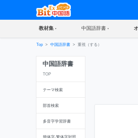
(current)
(current)
教材集
中国語辞書
Top
中国語辞書
重視（する）
中国語辞書
TOP
テーマ検索
部首検索
多音字学習辞書
簡体字·繁体字対照