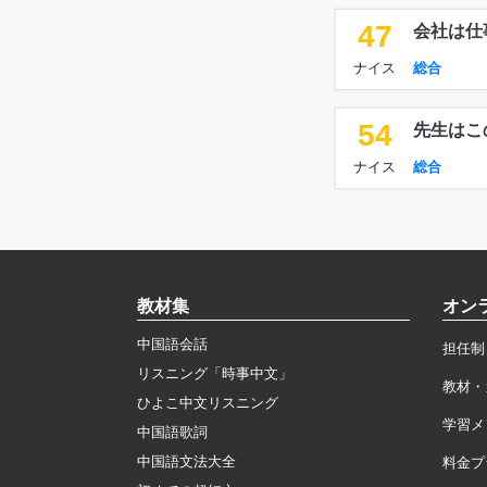
47
会社は仕
ナイス
総合
54
先生はこ
ナイス
総合
教材集
オン
中国語会話
担任制
リスニング「時事中文」
教材・
ひよこ中文リスニング
学習メ
中国語歌詞
中国語文法大全
料金プ