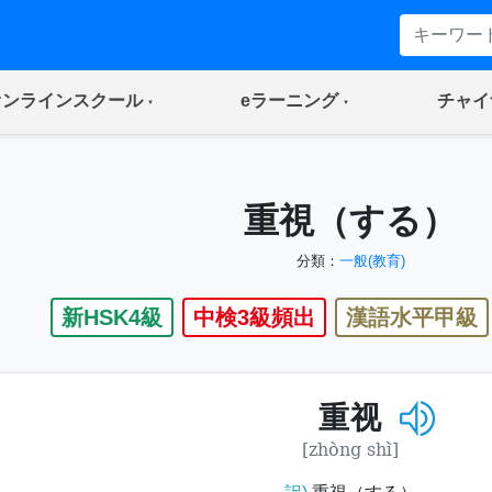
(current)
(current)
オンラインスクール
eラーニング
チャイ
重視（する）
分類：
一般(教育)
新HSK4級
中検3級頻出
漢語水平甲級
重视
[zhòng shì]