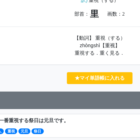
訳)
重視（する）
里
部首：
画数：
2
【動詞】 重視（する）
zhòngshì【重视】
重視する．重く見る．
★マイ単語帳に入れる
一番重視する祭日は元旦です。
人
重視
元旦
祭日