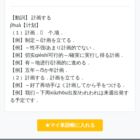
【動詞】 計画する
jìhuà【计划】
（１）計画． 个,项．
【例】制定～/計画を立てる．
【例】～性不强/あまり計画的でない．
【例】切实qièshí可行的～/確実に実行し得る計画．
【例】有～地进行/計画的に進める．
【例】五年～/5か年計画．
（２）計画する．計画を立てる．
【例】～好了再动手/よく計画してから手をつける．
【例】我们～下周xiàzhōu出发/われわれは来週出発す
る予定です．
★マイ単語帳に入れる