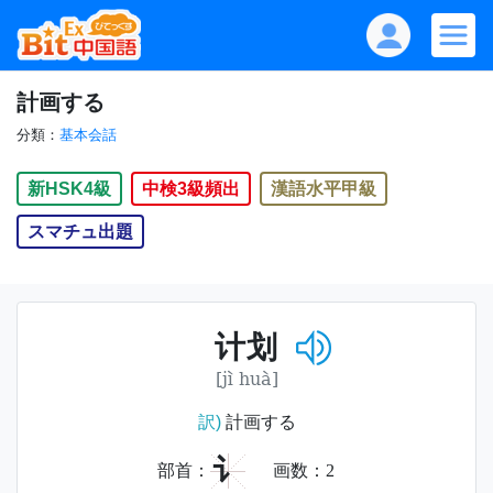
計画する
分類：
基本会話
新HSK4級
中検3級頻出
漢語水平甲級
スマチュ出題
计划
[jì huà]
訳)
計画する
讠
部首：
画数：
2