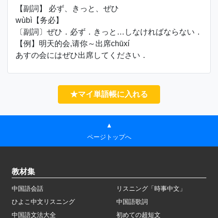
【副詞】 必ず、きっと、ぜひ
wùbì【务必】
〔副詞〕ぜひ．必ず．きっと…しなければならない．
【例】明天的会,请你～出席chūxí
あすの会にはぜひ出席してください．
★マイ単語帳に入れる
▲
ページトップへ
教材集
中国語会話
リスニング「時事中文」
ひよこ中文リスニング
中国語歌詞
中国語文法大全
初めての超短文