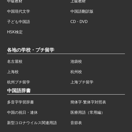
中級教材
上級教材
中国現代文学
中国語翻訳版
子ども中国語
CD・DVD
HSK検定
各地の学校・プチ留学
名古屋校
池袋校
上海校
杭州校
杭州プチ留学
上海プチ留学
中国語辞書
多音字学習辞書
簡体字·繁体字対照表
中国の祝日・連休
医療用語（常用編）
新型コロナウイルス関連用語
音節表