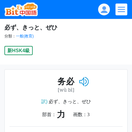
必ず、きっと、ぜひ
分類：
一般(教育)
新HSK4級
务必
[wù bì]
訳)
必ず、きっと、ぜひ
力
部首：
画数：
3