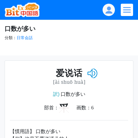
口数が多い
分類：
日常会話
爱说话
[ài shuō huà]
訳)
口数が多い
爫
部首：
画数：
6
【慣用語】 口数が多い