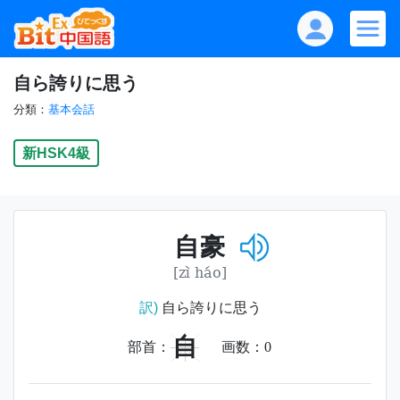
自ら誇りに思う
分類：
基本会話
新HSK4級
自豪
[zì háo]
訳)
自ら誇りに思う
自
部首：
画数：
0