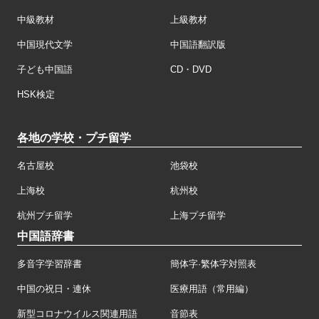
中級教材
上級教材
中国現代文学
中国語翻訳版
子ども中国語
CD・DVD
HSK検定
各地の学校・プチ留学
名古屋校
池袋校
上海校
杭州校
杭州プチ留学
上海プチ留学
中国語辞書
多音字学習辞書
簡体字·繁体字対照表
中国の祝日・連休
医療用語（常用編）
新型コロナウイルス関連用語
音節表