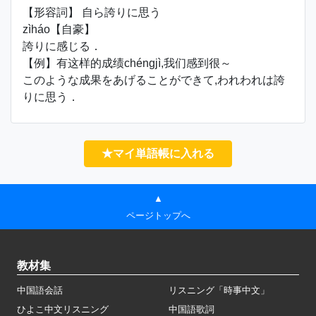
【形容詞】 自ら誇りに思う
zìháo【自豪】
誇りに感じる．
【例】有这样的成绩chéngjì,我们感到很～
このような成果をあげることができて,われわれは誇
りに思う．
★マイ単語帳に入れる
▲
ページトップへ
教材集
中国語会話
リスニング「時事中文」
ひよこ中文リスニング
中国語歌詞