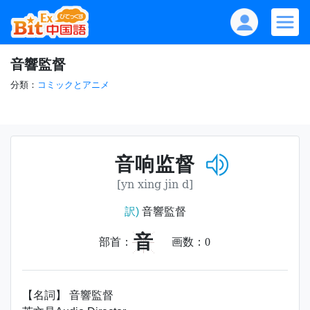
音響監督
分類：
コミックとアニメ
音响监督
[yn xing jin d]
訳)
音響監督
音
部首：
画数：
0
【名詞】 音響監督