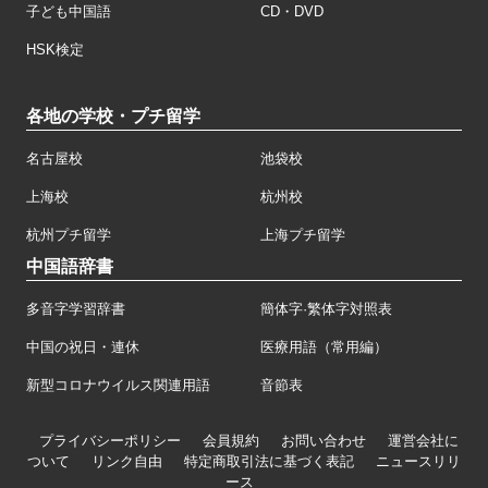
子ども中国語
CD・DVD
HSK検定
各地の学校・プチ留学
名古屋校
池袋校
上海校
杭州校
杭州プチ留学
上海プチ留学
中国語辞書
多音字学習辞書
簡体字·繁体字対照表
中国の祝日・連休
医療用語（常用編）
新型コロナウイルス関連用語
音節表
プライバシーポリシー
会員規約
お問い合わせ
運営会社に
ついて
リンク自由
特定商取引法に基づく表記
ニュースリリ
ース