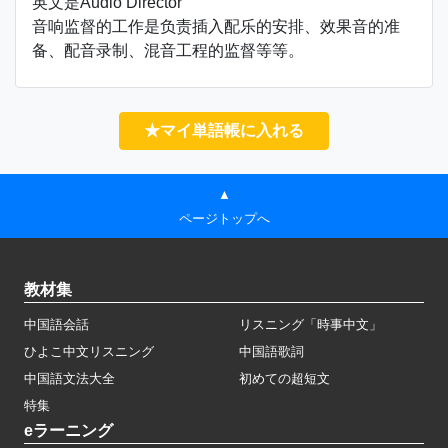
英文是Audio Director
音响监督的工作是负责插入配乐的安排、效果音的准
备、配音录制、混音工程的监督等等。
★マイ単語帳に入れる
▲
ページトップへ
教材集
中国語会話
リスニング「時事中文」
ひよこ中文リスニング
中国語歌詞
中国語文法大全
初めての超短文
特集
eラーニング