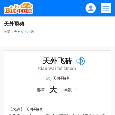
天外飛磚
分類：
チャット用語
天外飞砖
[tiān wài fēi zhuān]
訳)
天外飛磚
大
部首：
画数：
1
【名詞】 天外飛磚