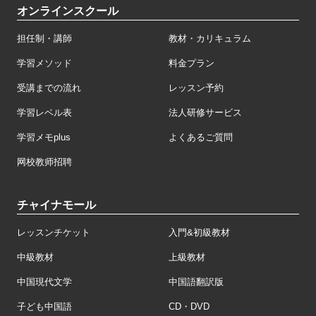
オンラインスクール
担任制・講師
教材・カリキュラム
学習メソッド
料金プラン
受講までの流れ
レッスン予約
学習レベル表
法人研修サービス
学習メモplus
よくあるご質問
网校教师招聘
チャイナモール
レッスンチケット
入門&初級教材
中級教材
上級教材
中国現代文学
中国語翻訳版
子ども中国語
CD・DVD