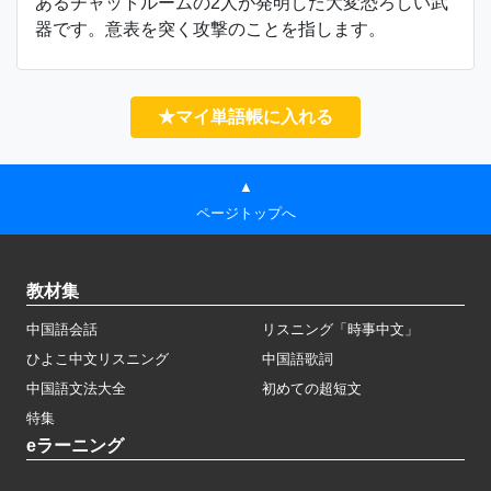
あるチャットルームの2人が発明した大変恐ろしい武
器です。意表を突く攻撃のことを指します。
★マイ単語帳に入れる
▲
ページトップへ
教材集
中国語会話
リスニング「時事中文」
ひよこ中文リスニング
中国語歌詞
中国語文法大全
初めての超短文
特集
eラーニング