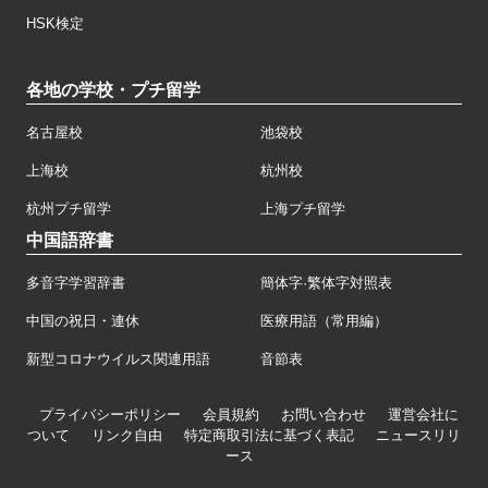
HSK検定
各地の学校・プチ留学
名古屋校
池袋校
上海校
杭州校
杭州プチ留学
上海プチ留学
中国語辞書
多音字学習辞書
簡体字·繁体字対照表
中国の祝日・連休
医療用語（常用編）
新型コロナウイルス関連用語
音節表
プライバシーポリシー
会員規約
お問い合わせ
運営会社に
ついて
リンク自由
特定商取引法に基づく表記
ニュースリリ
ース