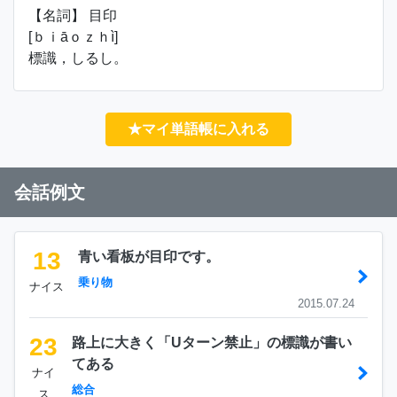
【名詞】 目印
[ｂｉāｏｚｈì]
標識，しるし。
★マイ単語帳に入れる
会話例文
13
青い看板が目印です。
乗り物
ナイス
2015.07.24
23
路上に大きく「Uターン禁止」の標識が書い
てある
ナイ
総合
ス