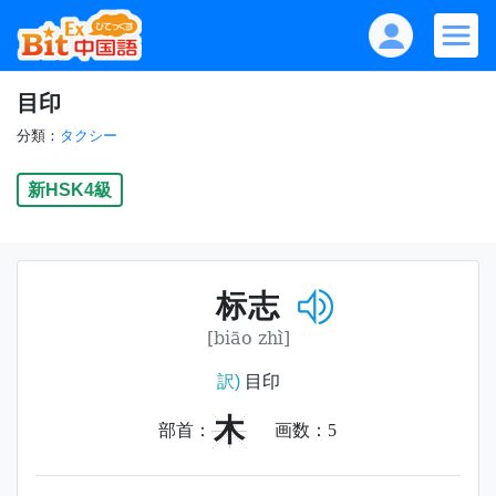
目印
分類：
タクシー
新HSK4級
标志
[biāo zhì]
訳)
目印
木
部首：
画数：
5