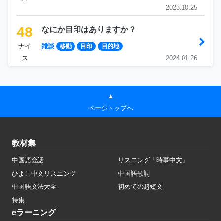
2023.10.25
48
なにか目印はありますか？
ナイ
雑談
移動
目印
目的地
ス
2024.01.26
▲
ページトップへ
教材集
中国語会話
リスニング「時事中文」
ひよこ中文リスニング
中国語歌詞
中国語文法大全
初めての超短文
特集
eラーニング