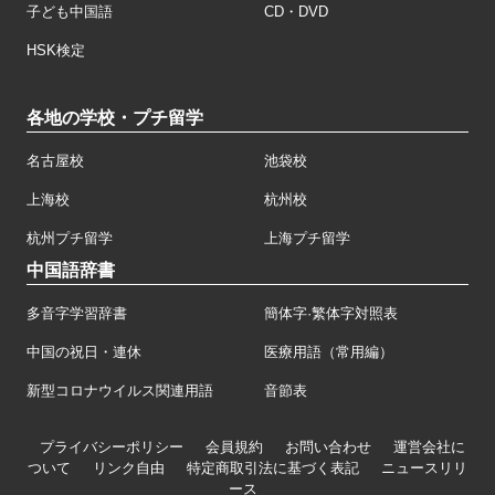
子ども中国語
CD・DVD
HSK検定
各地の学校・プチ留学
名古屋校
池袋校
上海校
杭州校
杭州プチ留学
上海プチ留学
中国語辞書
多音字学習辞書
簡体字·繁体字対照表
中国の祝日・連休
医療用語（常用編）
新型コロナウイルス関連用語
音節表
プライバシーポリシー
会員規約
お問い合わせ
運営会社に
ついて
リンク自由
特定商取引法に基づく表記
ニュースリリ
ース