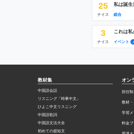
25
私は誕生
ナイス
総合
3
これは私
ナイス
イベント
教材集
オン
中国語会話
担任制
リスニング「時事中文」
教材・
ひよこ中文リスニング
学習メ
中国語歌詞
中国語文法大全
料金プ
初めての超短文
受講ま