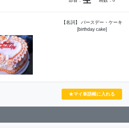
生
部首：
画数：
0
【名詞】 バースデー・ケーキ
[birthday cake]
★マイ単語帳に入れる