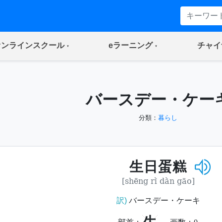
(current)
(current)
オンラインスクール
eラーニング
チャイ
バースデー・ケー
分類：
暮らし
生日蛋糕
[shēng rì dàn gāo]
訳)
バースデー・ケーキ