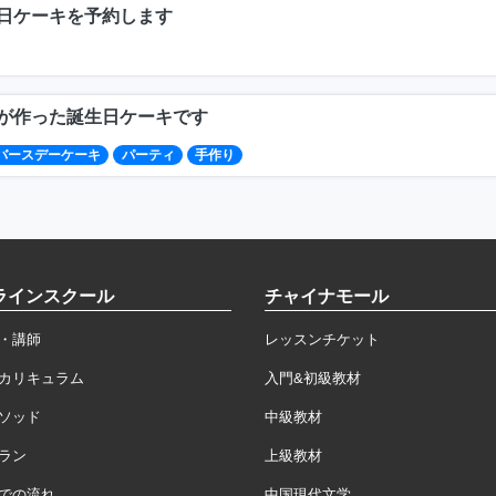
日ケーキを予約します
が作った誕生日ケーキです
バースデーケーキ
パーティ
手作り
ラインスクール
チャイナモール
・講師
レッスンチケット
カリキュラム
入門&初級教材
ソッド
中級教材
ラン
上級教材
での流れ
中国現代文学