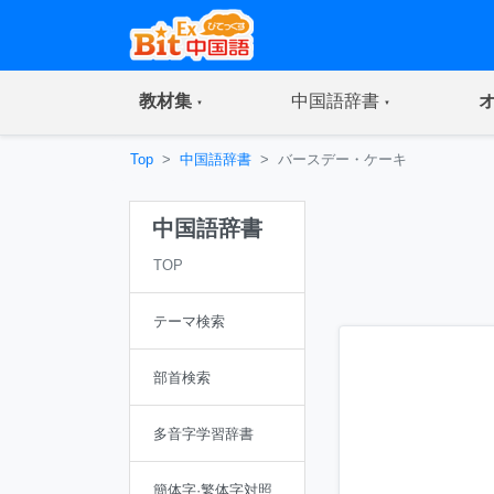
(current)
(current)
教材集
中国語辞書
Top
中国語辞書
バースデー・ケーキ
中国語辞書
TOP
テーマ検索
部首検索
多音字学習辞書
簡体字·繁体字対照