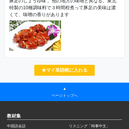
豚足のしょうゆ味 。他の地方の味噌と異なる。東北
特製の10種調味料で３時間程煮って豚足の美味は濃
くて、味噌の香りがあります
★マイ単語帳に入れる
▲
ページトップへ
教材集
中国語会話
リスニング「時事中文」