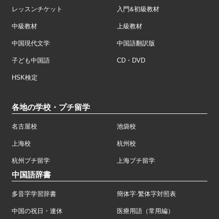
レッスンチケット
入門&初級教材
中級教材
上級教材
中国現代文学
中国語翻訳版
子ども中国語
CD・DVD
HSK検定
各地の学校・プチ留学
名古屋校
池袋校
上海校
杭州校
杭州プチ留学
上海プチ留学
中国語辞書
多音字学習辞書
簡体字·繁体字対照表
中国の祝日・連休
医療用語（常用編）