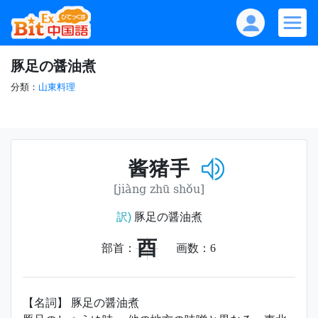
豚足の醤油煮
分類：
山東料理
酱猪手
[jiàng zhū shǒu]
訳)
豚足の醤油煮
酉
部首：
画数：
6
【名詞】 豚足の醤油煮