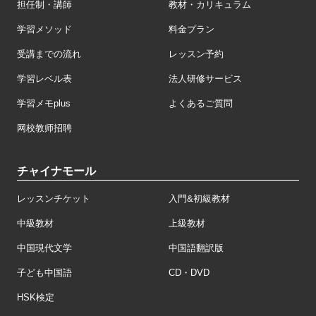
担任制・講師
教材・カリキュラム
学習メソッド
料金プラン
受講までの流れ
レッスン予約
学習レベル表
法人研修サービス
学習メモplus
よくあるご質問
网校教师招聘
チャイナモール
レッスンチケット
入門&初級教材
中級教材
上級教材
中国現代文学
中国語翻訳版
子ども中国語
CD・DVD
HSK検定