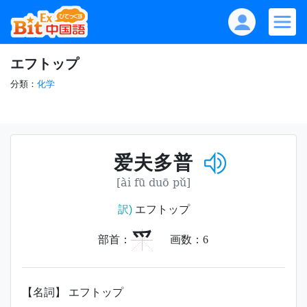
エフトップ
分類：
化学
爱夫多普
[ài fū duō pǔ]
訳)
エフトップ
爫
部首：
画数：
6
【名詞】 エフトップ