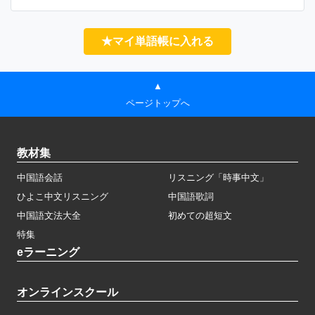
★マイ単語帳に入れる
▲
ページトップへ
教材集
中国語会話
リスニング「時事中文」
ひよこ中文リスニング
中国語歌詞
中国語文法大全
初めての超短文
特集
eラーニング
オンラインスクール