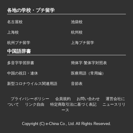
各地の学校・プチ留学
名古屋校
池袋校
上海校
杭州校
杭州プチ留学
上海プチ留学
中国語辞書
多音字学習辞書
簡体字·繁体字対照表
中国の祝日・連休
医療用語（常用編）
新型コロナウイルス関連用語
音節表
プライバシーポリシー
会員規約
お問い合わせ
運営会社に
ついて
リンク自由
特定商取引法に基づく表記
ニュースリリ
ース
Copyright (C) e-China Co., Ltd. All Rights Reserved.